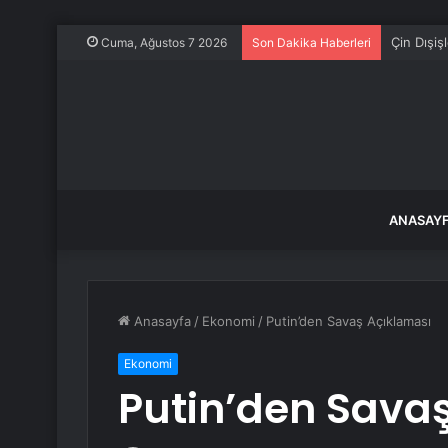
Kulisleri 
Cuma, Ağustos 7 2026
Son Dakika Haberleri
ANASAY
Anasayfa
/
Ekonomi
/
Putin’den Savaş Açıklaması
Ekonomi
Putin’den Sava