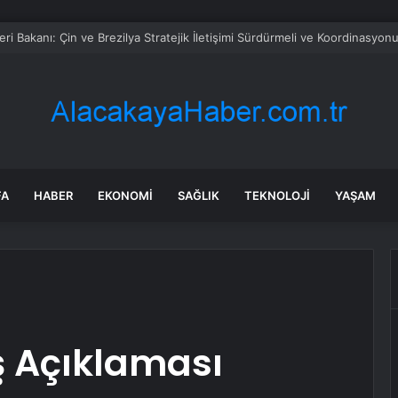
karıştıran iddia: Kılıçdaroğlu, Özel’den 4 vekilin ihraç edilmesini istedi
FA
HABER
EKONOMI
SAĞLIK
TEKNOLOJI
YAŞAM
ş Açıklaması