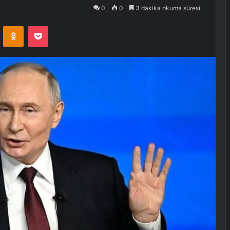
0
0
3 dakika okuma süresi
VKontakte
Odnoklassniki
Pocket