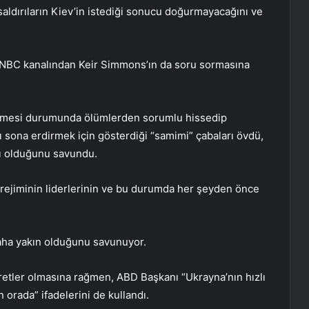
 saldırıların Kiev’in istediği sonucu doğurmayacağını ve
n NBC kanalından Keir Simmons’ın da soru sormasına
etmesi durumunda ölümlerden sorumlu hissedip
 sona erdirmek için gösterdiği “samimi” çabaları övdü,
tı olduğunu savundu.
ev rejiminin liderlerinin ve bu durumda her şeyden önce
aha yakın olduğunu savunuyor.
retler olmasına rağmen, ABD Başkanı “Ukrayna’nın hızlı
rada” ifadelerini de kullandı.