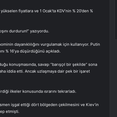
 yükselen fiyatlara ve 1 Ocak’ta KDV’nin % 20’den %
tışını durdurun!” yazıyordu.
nominin dayanıklılığını vurgulamak için kullanıyor. Putin
nı % 16’ya düşürdüğünü açıkladı.
duğu konuşmasında, savaşı “barışçıl bir şekilde” sona
aha iddia etti. Ancak uzlaşmaya dair pek bir işaret
diği ilkeler konusunda ısrarını tekrarladı.
men işgal ettiği dört bölgeden çekilmesini ve Kiev’in
ep etmişti.