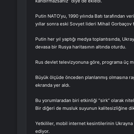
kandırmazsanız” diye de ekledi.
Putin NATO’yu, 1990 yılında Batı tarafından ver
yıllar sonra eski Sovyet lideri Mihail Gorbaçov 
Putin her yıl yaptığı medya toplantısında, Ukray
devasa bir Rusya haritasının altında oturdu.
Rus devlet televizyonuna göre, programa üç mi
Büyük ölçüde önceden planlanmış olmasına rağm
ekranda yer aldı.
Bu yorumlaradan biri etkinliği “sirk” olarak nite
Bir diğeri de musluk suyunun kalitesizliğine dik
Yetkililer, mobil internet kesintilerinin Ukrayna
ediyor.