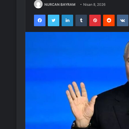
NURCAN BAYRAM
Nisan 8, 2026
Facebook
Twitter
LinkedIn
Tumblr
Pinterest
Reddit