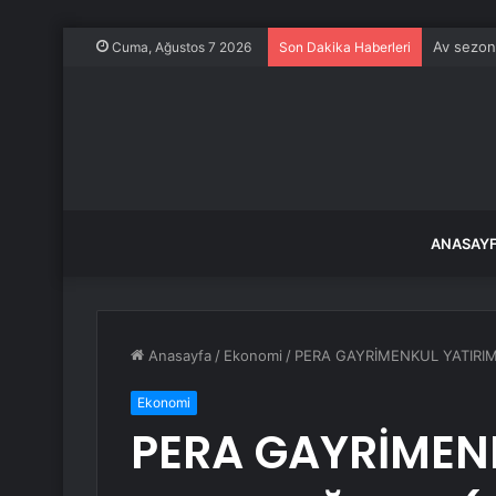
Av sezon
Cuma, Ağustos 7 2026
Son Dakika Haberleri
ANASAY
Anasayfa
/
Ekonomi
/
PERA GAYRİMENKUL YATIRIM O
Ekonomi
PERA GAYRİMEN