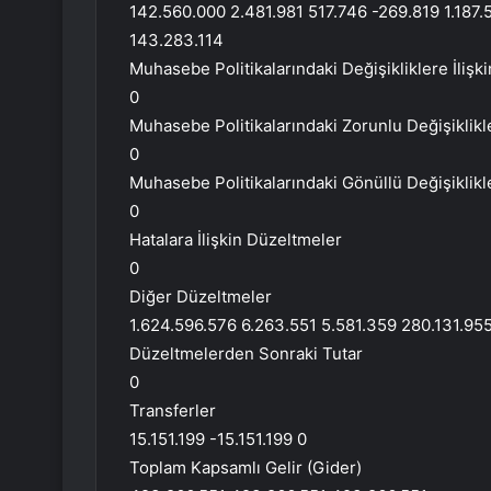
142.560.000 2.481.981 517.746 -269.819 1.187.
143.283.114
Muhasebe Politikalarındaki Değişikliklere İlişk
0
Muhasebe Politikalarındaki Zorunlu Değişiklikl
0
Muhasebe Politikalarındaki Gönüllü Değişiklikl
0
Hatalara İlişkin Düzeltmeler
0
Diğer Düzeltmeler
1.624.596.576 6.263.551 5.581.359 280.131.95
Düzeltmelerden Sonraki Tutar
0
Transferler
15.151.199 -15.151.199 0
Toplam Kapsamlı Gelir (Gider)