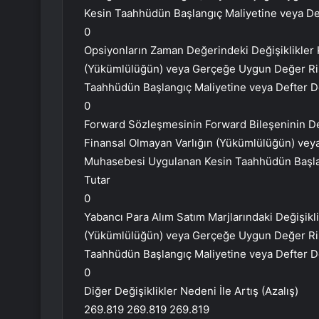
Kesin Taahhüdün Başlangıç Maliyetine veya Def
0
Opsiyonların Zaman Değerindeki Değişiklikler 
(Yükümlülüğün) veya Gerçeğe Uygun Değer R
Taahhüdün Başlangıç Maliyetine veya Defter De
0
Forward Sözleşmesinin Forward Bileşeninin De
Finansal Olmayan Varlığın (Yükümlülüğün) v
Muhasebesi Uygulanan Kesin Taahhüdün Başlan
Tutar
0
Yabancı Para Alım Satım Marjlarındaki Değişikl
(Yükümlülüğün) veya Gerçeğe Uygun Değer R
Taahhüdün Başlangıç Maliyetine veya Defter De
0
Diğer Değişiklikler Nedeni İle Artış (Azalış)
269.819 269.819 269.819