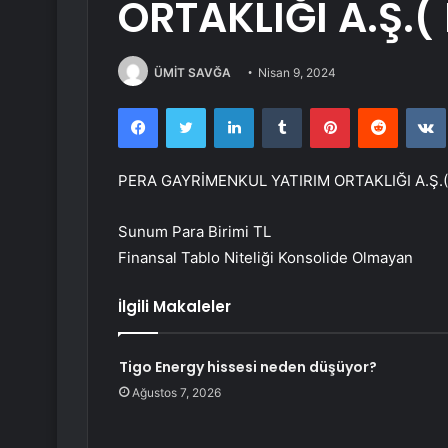
ORTAKLIĞI A.Ş.(
ÜMİT SAVĞA
Nisan 9, 2024
Facebook
Twitter
LinkedIn
Tumblr
Pinterest
Reddit
PERA GAYRİMENKUL YATIRIM ORTAKLIĞI A.Ş.( 
Sunum Para Birimi TL
Finansal Tablo Niteliği Konsolide Olmayan
İlgili Makaleler
Tigo Energy hissesi neden düşüyor?
Ağustos 7, 2026