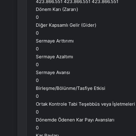
423.866.551 423.866.551 423.866.551
Dönem Karı (Zararı)
0
Diğer Kapsamlı Gelir (Gider)
0
Sermaye Arttırımı
0
Sermaye Azaltımı
0
Sermaye Avansı
0
Birleşme/Bölünme/Tasfiye Etkisi
0
Ortak Kontrole Tabi Teşebbüs veya İşletmeleri 
0
Dönemde Ödenen Kar Payı Avansları
0
Kar Payları