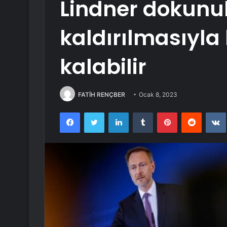
Lindner dokunu
kaldırılmasıyla 
kalabilir
FATİH RENÇBER
Ocak 8, 2023
Facebook
Twitter
LinkedIn
Tumblr
Pinterest
Reddit