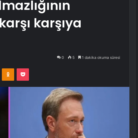
lmazlığının
karşı karşıya
0
5
1 dakika okuma süresi
VKontakte
Odnoklassniki
Pocket