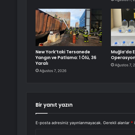
New York’taki Tersanede
Muğla’da Et
Yangın ve Patlama: 1 Ölü, 36
Operasyo
Yaralı
Ağustos 7, 
Ağustos 7, 2026
Bir yanıt yazın
E-posta adresiniz yayınlanmayacak.
Gerekli alanlar
*
i
Y