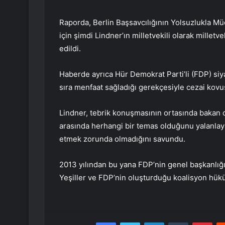
Raporda, Berlin Başsavcılığının Yolsuzlukla Mü
için şimdi Lindner’ın milletvekili olarak milletve
edildi.
Haberde ayrıca Hür Demokrat Parti’li (FDP) siya
sıra menfaat sağladığı gerekçesiyle cezai kovu
Lindner, tebrik konuşmasının ortasında bakan o
arasında herhangi bir temas olduğunu yalanlayara
etmek zorunda olmadığını savundu.
2013 yılından bu yana FDP’nin genel başkanlığ
Yeşiller ve FDP’nin oluşturduğu koalisyon hükü
Facebook
Twitter
LinkedIn
Tumblr
Pint