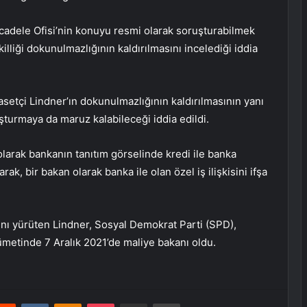
cadele Ofisi’nin konuyu resmi olarak soruşturabilmek
killiği dokunulmazlığının kaldırılmasını incelediği iddia
setçi Lindner’ın dokunulmazlığının kaldırılmasının yanı
şturmaya da maruz kalabileceği iddia edildi.
larak bankanın tanıtım görselinde kredi ile banka
k, bir bakan olarak banka ile olan özel iş ilişkisini ifşa
ını yürüten Lindner, Sosyal Demokrat Parti (SPD),
metinde 7 Aralık 2021’de maliye bakanı oldu.
erest
Reddit
VKontakte
Odnoklassniki
Pocket
E-Posta ile paylaş
Yazdır