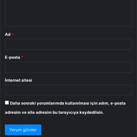
m
*
Ad
*
E-posta
*
İnternet sitesi
Daha sonraki yorumlarımda kullanılması için adım, e-posta
adresim ve site adresim bu tarayıcıya kaydedilsin.