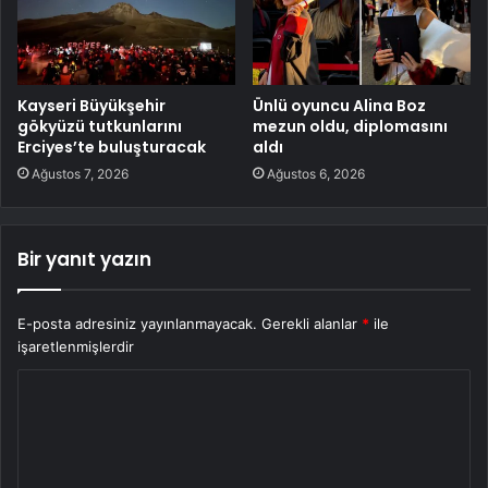
Kayseri Büyükşehir
Ünlü oyuncu Alina Boz
gökyüzü tutkunlarını
mezun oldu, diplomasını
Erciyes’te buluşturacak
aldı
Ağustos 7, 2026
Ağustos 6, 2026
Bir yanıt yazın
E-posta adresiniz yayınlanmayacak.
Gerekli alanlar
*
ile
işaretlenmişlerdir
Y
o
r
u