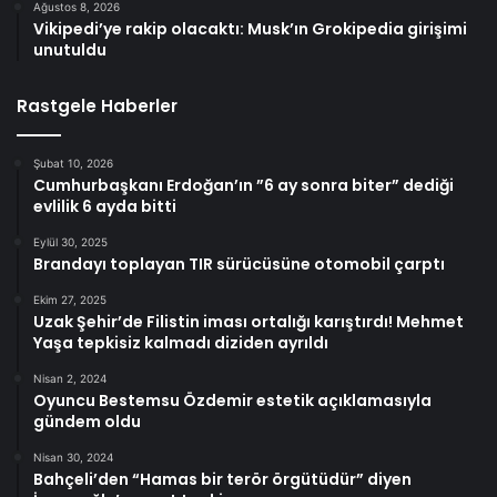
Ağustos 8, 2026
Vikipedi’ye rakip olacaktı: Musk’ın Grokipedia girişimi
unutuldu
Rastgele Haberler
Şubat 10, 2026
Cumhurbaşkanı Erdoğan’ın ”6 ay sonra biter” dediği
evlilik 6 ayda bitti
Eylül 30, 2025
Brandayı toplayan TIR sürücüsüne otomobil çarptı
Ekim 27, 2025
Uzak Şehir’de Filistin iması ortalığı karıştırdı! Mehmet
Yaşa tepkisiz kalmadı diziden ayrıldı
Nisan 2, 2024
Oyuncu Bestemsu Özdemir estetik açıklamasıyla
gündem oldu
Nisan 30, 2024
Bahçeli’den “Hamas bir terör örgütüdür” diyen