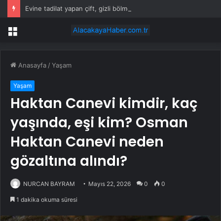
Evine tadilat yapan çift, gizli bölmede deste deste para buldu
Menü
Anasayfa
/
Yaşam
Yaşam
Haktan Canevi kimdir, kaç
yaşında, eşi kim? Osman
Haktan Canevi neden
gözaltına alındı?
NURCAN BAYRAM
Mayıs 22, 2026
0
0
1 dakika okuma süresi