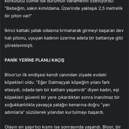
korkutucu cümle ise durumun vahametini özetliyordu:
“Bebeğim, sakın kımıldama. Üzerinde yaklaşık 2,5 metrelik
bir piton var!”
İkinci kattaki yatak odasına tırmanarak girmeyi başaran dev
halı pitonu, uyuyan kadının üzerine adeta bir battaniye gibi
çöreklenmişti.
PANİK YERİNE PLANLI KAÇIŞ
Bloor’un ilk endişesi kendi canından ziyade evdeki
köpekleri oldu. “Eğer Dalmaçyalı köpeğim yılanı fark
etseydi, odada tam bir katliam yaşanırdı” diyen kadın, eşi
köpekleri güvenli bir yere çıkardıktan sonra inanılmaz bir
soğukkanlılıkla yavaşça yatağın kenarına doğru “yan
adımlarla” süzülerek yılandan kurtulmayı başardı.
Olayın en şaşırtıcı kısmı ise sonrasında yaşandı. Bloor, bir