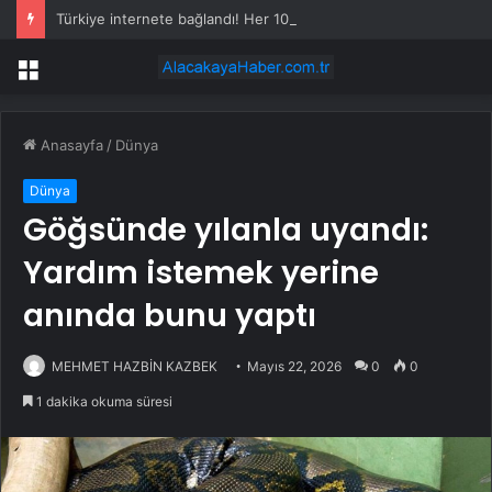
Türkiye internete bağlandı! Her 10 kişiden 9’u çevrim içi
Menü
Anasayfa
/
Dünya
Dünya
Göğsünde yılanla uyandı:
Yardım istemek yerine
anında bunu yaptı
MEHMET HAZBİN KAZBEK
Mayıs 22, 2026
0
0
1 dakika okuma süresi