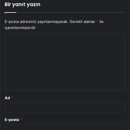
Bir yanıt yazın
E-posta adresiniz yayınlanmayacak.
Gerekli alanlar
*
ile
işaretlenmişlerdir
Y
o
r
u
m
*
Ad
*
E-posta
*