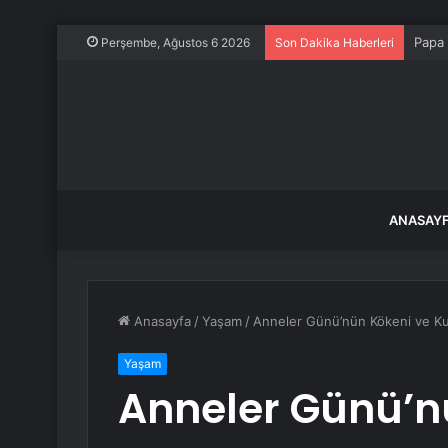
Papa 
Perşembe, Ağustos 6 2026
Son Dakika Haberleri
ANASAY
Anasayfa
/
Yaşam
/
Anneler Günü’nün Kökeni ve Ku
Yaşam
Anneler Günü’n