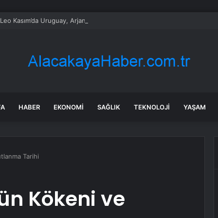
Leo Kasım’da Uruguay, Arjantin ve Peru’yu ziyaret edecek
FA
HABER
EKONOMI
SAĞLIK
TEKNOLOJI
YAŞAM
tlanma Tarihi
ün Kökeni ve