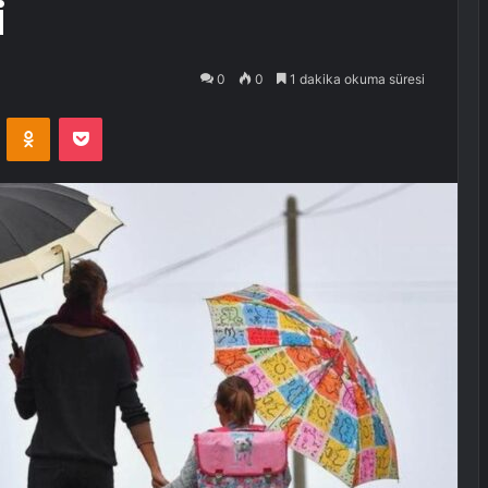
i
0
0
1 dakika okuma süresi
VKontakte
Odnoklassniki
Pocket