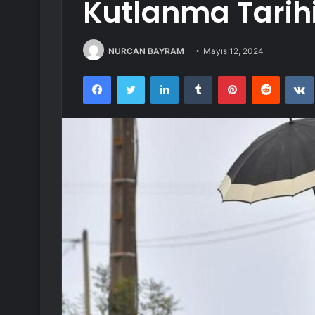
Kutlanma Tarih
NURCAN BAYRAM
Mayıs 12, 2024
Facebook
Twitter
LinkedIn
Tumblr
Pinterest
Reddit