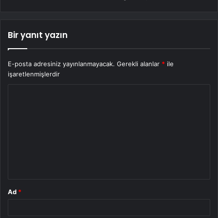
Bir yanıt yazın
E-posta adresiniz yayınlanmayacak.
Gerekli alanlar
*
ile
işaretlenmişlerdir
Y
o
r
u
m
*
Ad
*