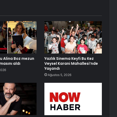
u Alina Boz mezun
Yazlık Sinema Keyfi Bu Kez
masını aldı
Veysel Karani Mahallesi’nde
Yaşandı
2026
Ağustos 5, 2026