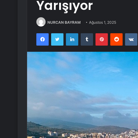
Yarışıyor
NURCAN BAYRAM
Ağustos 1, 2025
Facebook
Twitter
LinkedIn
Tumblr
Pinterest
Reddit