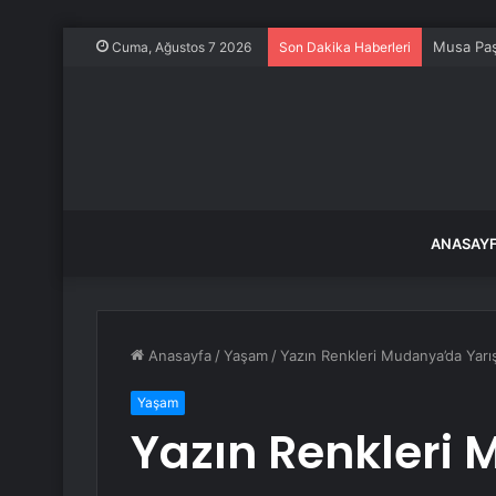
Musa Paş
Cuma, Ağustos 7 2026
Son Dakika Haberleri
ANASAY
Anasayfa
/
Yaşam
/
Yazın Renkleri Mudanya’da Yarı
Yaşam
Yazın Renkleri