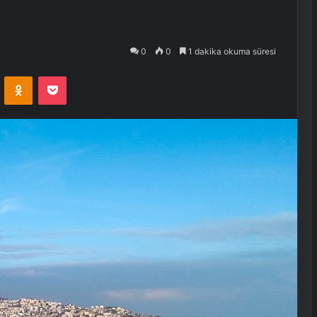
0
0
1 dakika okuma süresi
VKontakte
Odnoklassniki
Pocket