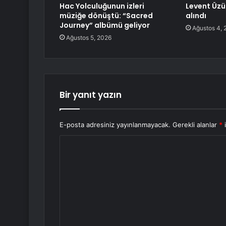
Hac Yolculuğunun izleri
Levent Üz
müziğe dönüştü: “Sacred
alındı
Journey” albümü geliyor
Ağustos 4, 
Ağustos 5, 2026
Bir yanıt yazın
E-posta adresiniz yayınlanmayacak.
Gerekli alanlar
*
i
Y
o
r
u
m
*