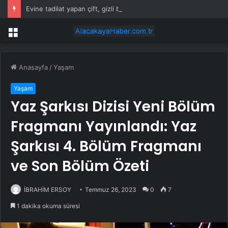
Evine tadilat yapan çift, gizli bölmede deste deste para buldu
Menü
Anasayfa
/
Yaşam
Yaşam
Yaz Şarkısı Dizisi Yeni Bölüm
Fragmanı Yayınlandı: Yaz
Şarkısı 4. Bölüm Fragmanı
ve Son Bölüm Özeti
İBRAHİM ERSOY
Temmuz 26, 2023
0
7
1 dakika okuma süresi