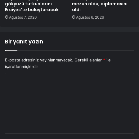
gökyüzü tutkunlarını
mezun oldu, diplomasını
Erciyes’te buluşturacak
aldı
Ağustos 7, 2026
Ağustos 6, 2026
Bir yanıt yazın
E-posta adresiniz yayınlanmayacak.
Gerekli alanlar
*
ile
işaretlenmişlerdir
Y
o
r
u
m
*