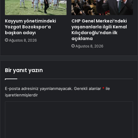
Kayyum yönetimindeki
CHP Genel Merkezi’ndeki
Yozgat Bozokspor’a
yaşananlarla ilgili Kemal
başkan adayı
Kılıçdaroğlu’ndan ilk
açıklama
Ağustos 8, 2026
Ağustos 8, 2026
Bir yanıt yazın
E-posta adresiniz yayınlanmayacak.
Gerekli alanlar
*
ile
işaretlenmişlerdir
Y
o
r
u