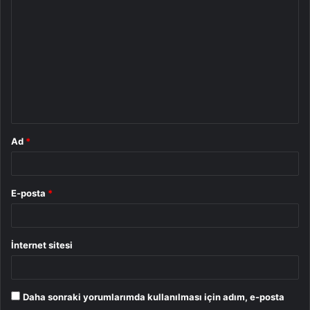
o
r
u
m
*
Ad
*
E-posta
*
İnternet sitesi
Daha sonraki yorumlarımda kullanılması için adım, e-posta