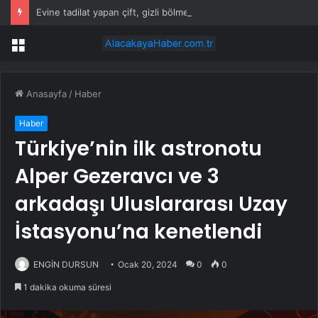
Evine tadilat yapan çift, gizli bölmede deste deste para buldu
Menü
Anasayfa
/
Haber
Haber
Türkiye’nin ilk astronotu
Alper Gezeravcı ve 3
arkadaşı Uluslararası Uzay
İstasyonu’na kenetlendi
ENGİN DURSUN
Ocak 20, 2024
0
0
1 dakika okuma süresi