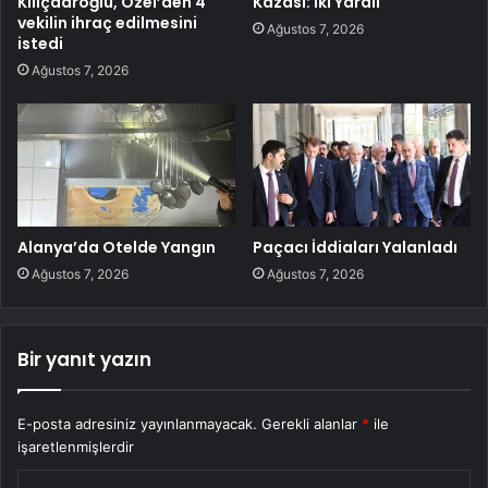
Kılıçdaroğlu, Özel’den 4
Kazası: İki Yaralı
vekilin ihraç edilmesini
Ağustos 7, 2026
istedi
Ağustos 7, 2026
Alanya’da Otelde Yangın
Paçacı İddiaları Yalanladı
Ağustos 7, 2026
Ağustos 7, 2026
Bir yanıt yazın
E-posta adresiniz yayınlanmayacak.
Gerekli alanlar
*
ile
işaretlenmişlerdir
Y