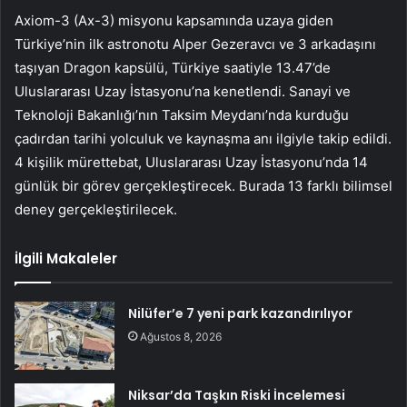
Axiom-3 (Ax-3) misyonu kapsamında uzaya giden
Türkiye’nin ilk astronotu Alper Gezeravcı ve 3 arkadaşını
taşıyan Dragon kapsülü, Türkiye saatiyle 13.47’de
Uluslararası Uzay İstasyonu’na kenetlendi. Sanayi ve
Teknoloji Bakanlığı’nın Taksim Meydanı’nda kurduğu
çadırdan tarihi yolculuk ve kaynaşma anı ilgiyle takip edildi.
4 kişilik mürettebat, Uluslararası Uzay İstasyonu’nda 14
günlük bir görev gerçekleştirecek. Burada 13 farklı bilimsel
deney gerçekleştirilecek.
İlgili Makaleler
Nilüfer’e 7 yeni park kazandırılıyor
Ağustos 8, 2026
Niksar’da Taşkın Riski İncelemesi