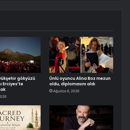
yükşehir gökyüzü
Ünlü oyuncu Alina Boz mezun
ı Erciyes’te
oldu, diplomasını aldı
cak
Ağustos 6, 2026
2026