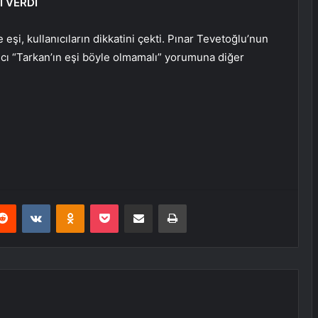
İ VERDİ
eşi, kullanıcıların dikkatini çekti. Pınar Tevetoğlu’nun
lanıcı “Tarkan’ın eşi böyle olmamalı” yorumuna diğer
erest
Reddit
VKontakte
Odnoklassniki
Pocket
E-Posta ile paylaş
Yazdır