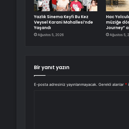
Yazlık Sinema Keyfi Bu Kez
Hac Yolcul
Veysel Karani Mahallesi’nde
müziğe dö
Yaşandı
Journey” a
Ağustos 5, 2026
Ağustos 5, 
Bir yanıt yazın
E-posta adresiniz yayınlanmayacak.
Gerekli alanlar
*
i
Y
o
r
u