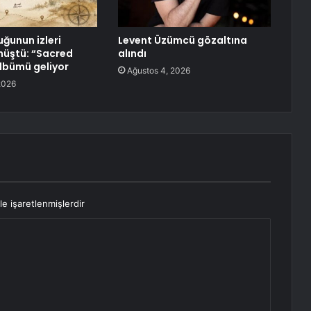
uğunun izleri
Levent Üzümcü gözaltına
nüştü: “Sacred
alındı
lbümü geliyor
Ağustos 4, 2026
2026
le işaretlenmişlerdir