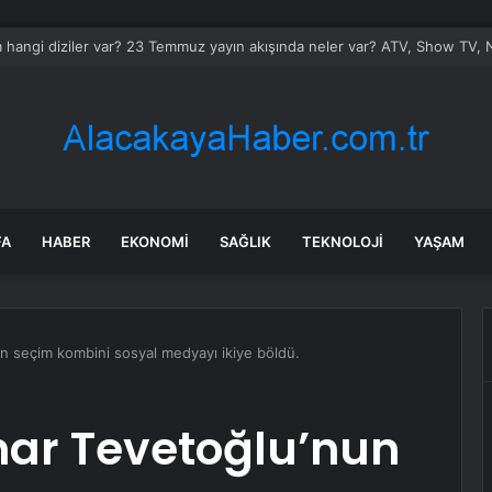
hangi diziler var? 23 Temmuz yayın akışında neler var? ATV, Show TV, N
FA
HABER
EKONOMI
SAĞLIK
TEKNOLOJI
YAŞAM
un seçim kombini sosyal medyayı ikiye böldü.
ınar Tevetoğlu’nun