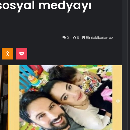
sosyal medyayı
0
8
Bir dakikadan az
VKontakte
Odnoklassniki
Pocket