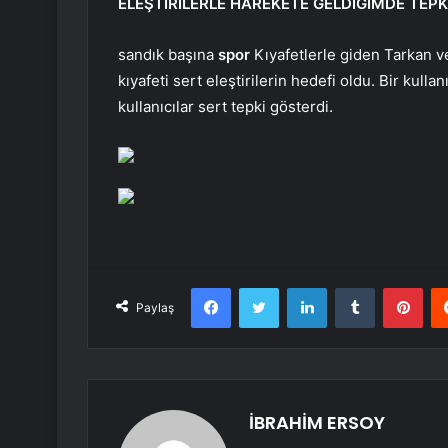
ELEŞTİRİLERLE HAREKETE GELDİĞİMDE TEPK
sandık başına
spor
Kıyafetlerle giden Tarkan ve 
kıyafeti sert eleştirilerin hedefi oldu. Bir kul
kullanıcılar sert tepki gösterdi.
Facebook
Twitter
LinkedIn
Tumblr
Pint
Paylaş
İBRAHİM ERSOY