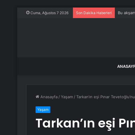
Bu akşam 
Cuma, Ağustos 7 2026
Son Dakika Haberleri
ANASAY
Anasayfa
/
Yaşam
/
Tarkan’ın eşi Pınar Tevetoğlu’n
Yaşam
Tarkan’ın eşi P