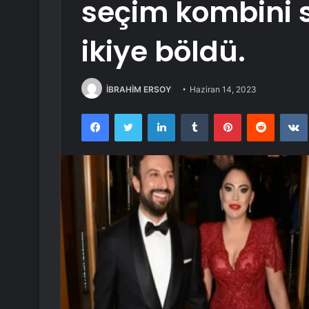
seçim kombini 
ikiye böldü.
İBRAHİM ERSOY
Haziran 14, 2023
Facebook
Twitter
LinkedIn
Tumblr
Pinterest
Reddit