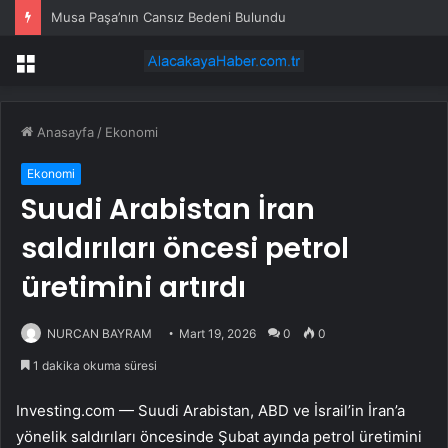
Musa Paşa’nın Cansız Bedeni Bulundu
Menü
Anasayfa
/
Ekonomi
Ekonomi
Suudi Arabistan İran
saldırıları öncesi petrol
üretimini artırdı
NURCAN BAYRAM
Mart 19, 2026
0
0
1 dakika okuma süresi
Investing.com — Suudi Arabistan, ABD ve İsrail’in İran’a
yönelik saldırıları öncesinde Şubat ayında petrol üretimini