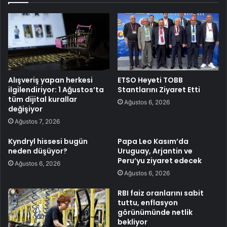
Alışveriş yapan herkesi
ETSO Heyeti TOBB
ilgilendiriyor: 1 Ağustos’ta
Stantlarını Ziyaret Etti
tüm dijital kurallar
Ağustos 6, 2026
değişiyor
Ağustos 7, 2026
Kyndryl hissesi bugün
Papa Leo Kasım’da
neden düşüyor?
Uruguay, Arjantin ve
Peru’yu ziyaret edecek
Ağustos 6, 2026
Ağustos 6, 2026
RBI faiz oranlarını sabit
tuttu, enflasyon
görünümünde netlik
bekliyor