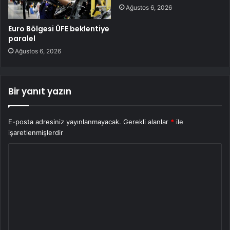
Ağustos 6, 2026
Euro Bölgesi ÜFE beklentiye
paralel
Ağustos 6, 2026
Bir yanıt yazın
E-posta adresiniz yayınlanmayacak.
Gerekli alanlar
*
ile
işaretlenmişlerdir
Y
o
r
u
m
*