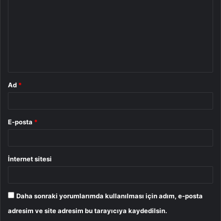
r
u
m
*
Ad
*
E-posta
*
İnternet sitesi
Daha sonraki yorumlarımda kullanılması için adım, e-posta
adresim ve site adresim bu tarayıcıya kaydedilsin.