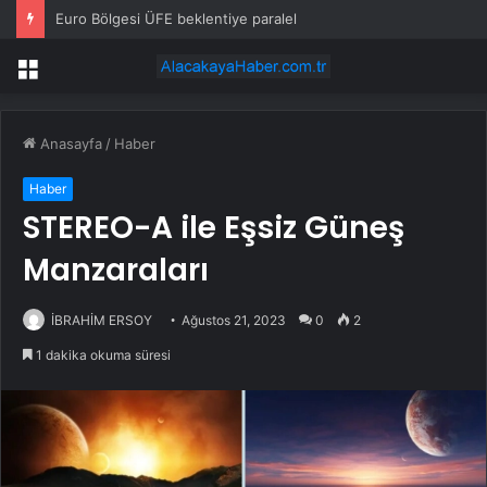
Euro Bölgesi ÜFE beklentiye paralel
Menü
Anasayfa
/
Haber
Haber
STEREO-A ile Eşsiz Güneş
Manzaraları
İBRAHİM ERSOY
Ağustos 21, 2023
0
2
1 dakika okuma süresi