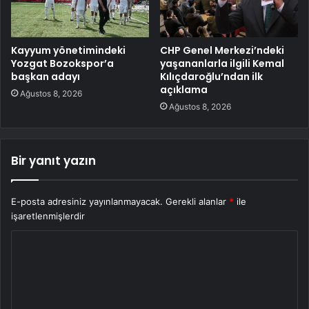
Kayyum yönetimindeki
CHP Genel Merkezi’ndeki
Yozgat Bozokspor’a
yaşananlarla ilgili Kemal
başkan adayı
Kılıçdaroğlu’ndan ilk
açıklama
Ağustos 8, 2026
Ağustos 8, 2026
Bir yanıt yazın
E-posta adresiniz yayınlanmayacak.
Gerekli alanlar
*
ile
işaretlenmişlerdir
Y
o
r
u