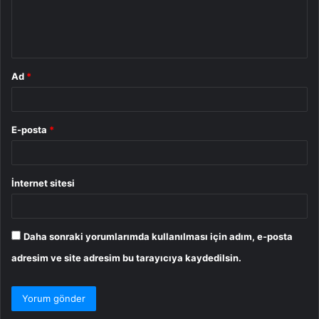
m
*
Ad
*
E-posta
*
İnternet sitesi
Daha sonraki yorumlarımda kullanılması için adım, e-posta
adresim ve site adresim bu tarayıcıya kaydedilsin.