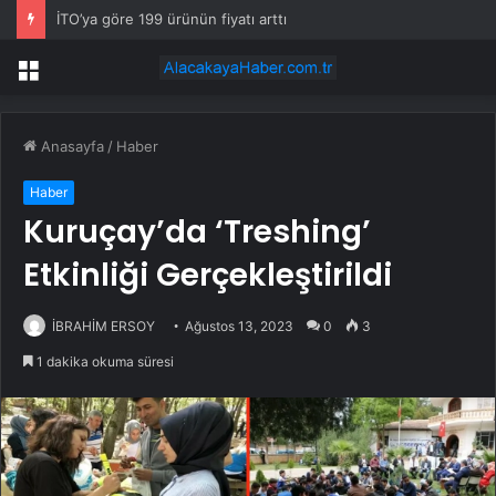
İTO’ya göre 199 ürünün fiyatı arttı
Menü
Anasayfa
/
Haber
Haber
Kuruçay’da ‘Treshing’
Etkinliği Gerçekleştirildi
İBRAHİM ERSOY
Ağustos 13, 2023
0
3
1 dakika okuma süresi