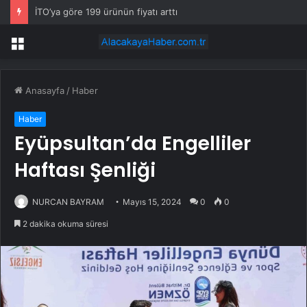
İTO’ya göre 199 ürünün fiyatı arttı
Menü
Anasayfa
/
Haber
Haber
Eyüpsultan’da Engelliler
Haftası Şenliği
NURCAN BAYRAM
Mayıs 15, 2024
0
0
2 dakika okuma süresi