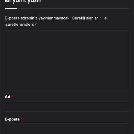
Bir yanıt yazın
E-posta adresiniz yayınlanmayacak.
Gerekli alanlar
*
ile
işaretlenmişlerdir
Y
o
r
u
m
*
Ad
*
E-posta
*