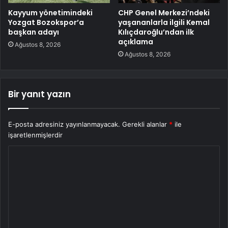
Kayyum yönetimindeki
CHP Genel Merkezi’ndeki
Yozgat Bozokspor’a
yaşananlarla ilgili Kemal
başkan adayı
Kılıçdaroğlu’ndan ilk
açıklama
Ağustos 8, 2026
Ağustos 8, 2026
Bir yanıt yazın
E-posta adresiniz yayınlanmayacak.
Gerekli alanlar
*
ile
işaretlenmişlerdir
Y
o
r
u
m