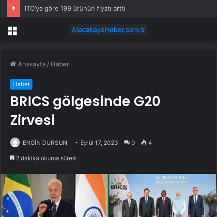
İTO’ya göre 199 ürünün fiyatı arttı
Menü
Anasayfa
/
Haber
Haber
BRICS gölgesinde G20
Zirvesi
ENGİN DURSUN
Eylül 17, 2023
0
4
2 dakika okuma süresi