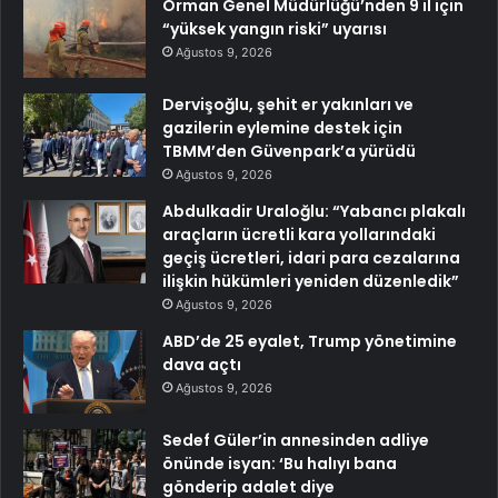
Orman Genel Müdürlüğü’nden 9 il için
“yüksek yangın riski” uyarısı
Ağustos 9, 2026
Dervişoğlu, şehit er yakınları ve
gazilerin eylemine destek için
TBMM’den Güvenpark’a yürüdü
Ağustos 9, 2026
Abdulkadir Uraloğlu: “Yabancı plakalı
araçların ücretli kara yollarındaki
geçiş ücretleri, idari para cezalarına
ilişkin hükümleri yeniden düzenledik”
Ağustos 9, 2026
ABD’de 25 eyalet, Trump yönetimine
dava açtı
Ağustos 9, 2026
Sedef Güler’in annesinden adliye
önünde isyan: ‘Bu halıyı bana
gönderip adalet diye