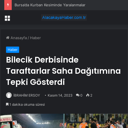
Bursa’da Kurban Kesiminde Yaralanmalar
Menü
Anasayfa
/
Haber
Haber
Bilecik Derbisinde
Taraftarlar Saha Dağıtımına
Tepki Gösterdi
İBRAHİM ERSOY
Kasım 14, 2023
0
2
1 dakika okuma süresi