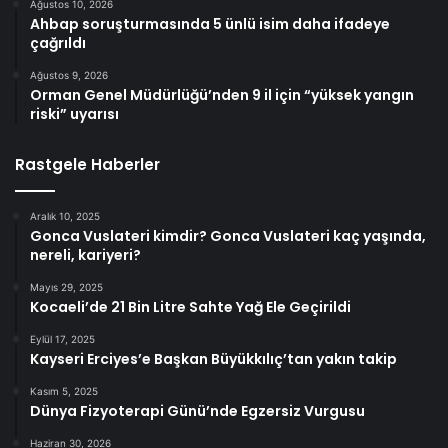
Ağustos 10, 2026
Ahbap soruşturmasında 5 ünlü isim daha ifadeye
çağrıldı
Ağustos 9, 2026
Orman Genel Müdürlüğü’nden 9 il için “yüksek yangın
riski” uyarısı
Rastgele Haberler
Aralık 10, 2025
Gonca Vuslateri kimdir? Gonca Vuslateri kaç yaşında,
nereli, kariyeri?
Mayıs 29, 2025
Kocaeli’de 21 Bin Litre Sahte Yağ Ele Geçirildi
Eylül 17, 2025
Kayseri Erciyes’e Başkan Büyükkılıç’tan yakın takip
Kasım 5, 2025
Dünya Fizyoterapi Günü’nde Egzersiz Vurgusu
Haziran 30, 2026