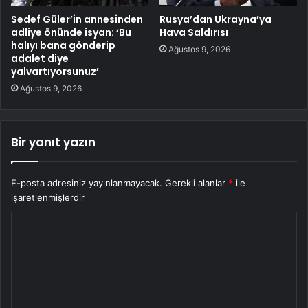
Sedef Güler’in annesinden
Rusya’dan Ukrayna’ya
adliye önünde isyan: ‘Bu
Hava Saldırısı
halıyı bana gönderip
Ağustos 9, 2026
adalet diye
yalvartıyorsunuz’
Ağustos 9, 2026
Bir yanıt yazın
E-posta adresiniz yayınlanmayacak.
Gerekli alanlar
*
ile
işaretlenmişlerdir
Y
o
r
u
m