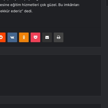
lesine eğitim hizmetleri çok güzel. Bu imkânları
ekkür ederiz” dedi.
erest
Reddit
VKontakte
Odnoklassniki
Pocket
E-Posta ile paylaş
Yazdır