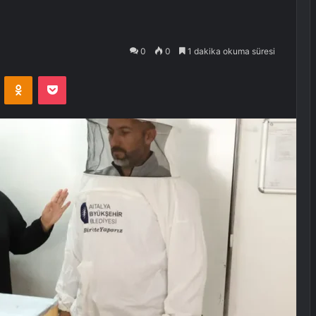
0
0
1 dakika okuma süresi
VKontakte
Odnoklassniki
Pocket