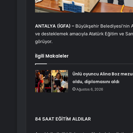
ANTALYA (İGFA) –
Büyükşehir Belediyesi’nin A
ve desteklemek amacıyla Atatürk Eğitim ve San
görüyor.
İlgili Makaleler
Ünlü oyuncu Alina Boz mezu
oldu, diplomasını aldı
Ağustos 6, 2026
84 SAAT EĞİTİM ALDILAR