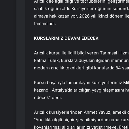
Arıcılık ile ilgili bilgi ve tecrübelerini geliştir
saatlik eğitim aldı. Kursiyerler eğitimin sonunda 
almaya hak kazanıyor. 2026 yılı ikinci dönem il
tamamladı.
KURSLARIMIZ DEVAM EDECEK
Arıcılık kursu ile ilgili bilgi veren Tarımsal H
Fatma Tülek, kurslara duyulan ilgiden memnun 
modern arıcılık teknikleri gibi konularda 84 saat
Kursu başarıyla tamamlayan kursiyerlerimiz Milli
kazandı. Antalya’da arıcılığın yaygınlaşmasını 
edecek” dedi.
Arıcılık kursiyerlerinden Ahmet Yavuz, emekli 
“Arıcılıkla ilgili hiçbir şey bilmiyordum ama kur
kovanlarımızı alıp arılarımızı yetiştirmeye, ür