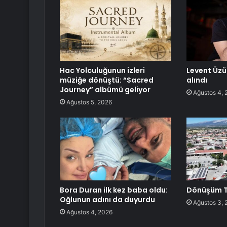
Hac Yolculuğunun izleri
Levent Üz
müziğe dönüştü: “Sacred
alındı
Journey” albümü geliyor
Ağustos 4, 
Ağustos 5, 2026
Bora Duran ilk kez baba oldu:
Dönüşüm T
Oğlunun adını da duyurdu
Ağustos 3, 
Ağustos 4, 2026