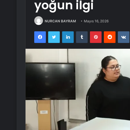
yoğun ilgi
NURCAN BAYRAM
Mayıs 16, 2026
Facebook
Twitter
LinkedIn
Tumblr
Pinterest
Reddit