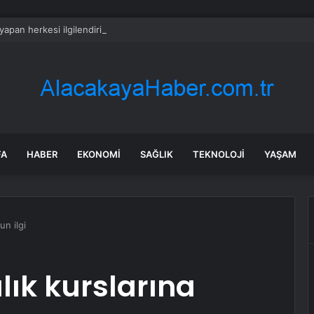
 yapan herkesi ilgilendiriyor: 1 Ağustos’ta tüm dijital kurallar değişiyor
FA
HABER
EKONOMI
SAĞLIK
TEKNOLOJI
YAŞAM
un ilgi
lık kurslarına