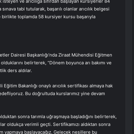
mek isteyen ve arıcılığa sıfırdan başlayan kursiyerler 84
sınava tabi tutularak, başarılı olanlar arıcılık belgesi
e birlikte toplamda 58 kursiyer kursu başarıyla
izmetler Dairesi Başkanlığı’nda Ziraat Mühendisi Eğitmen
olduklarını belirterek, “Dönem boyunca arı bakımı ve
lik ders aldılar.
 Eğitim Bakanlığı onaylı arıcılık sertifikası almaya hak
hedefliyoruz. Bu doğrultuda kurslarımız yine devam
olduktan sonra tarımla uğraşmaya başladığını belirterek,
slar oldukça verimli geçti. Sertifikamızı aldıktan sonra
etim yapmaya başlayacağız. Gelecek nesillere bu