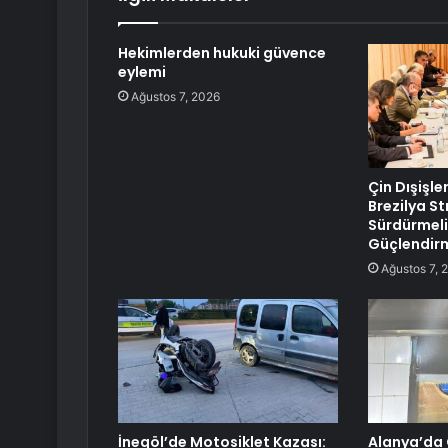
Hekimlerden hukuki güvence
eylemi
Ağustos 7, 2026
Çin Dışişle
Brezilya Str
Sürdürmeli
Güçlendirm
Ağustos 7, 
İnegöl’de Motosiklet Kazası:
Alanya’da 