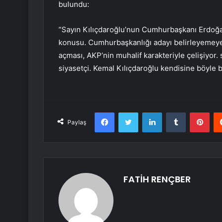
bulundu:
“Sayın Kılıçdaroğlu’nun Cumhurbaşkanı Erdoğan
konusu. Cumhurbaşkanlığı adayı belirleyemeyen
açması, AKP’nin muhalif karakteriyle çelişiyor. 
siyasetçi. Kemal Kılıçdaroğlu kendisine böyle b
Facebook
Twitter
LinkedIn
Tumblr
Pint
Paylaş
FATİH RENÇBER