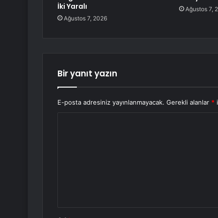
İki Yaralı
Ağustos 7, 
Ağustos 7, 2026
Bir yanıt yazın
E-posta adresiniz yayınlanmayacak.
Gerekli alanlar
*
i
Y
o
r
u
m
*