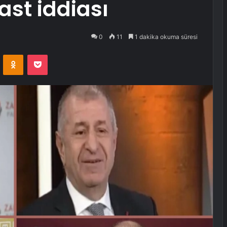
st iddiası
0
11
1 dakika okuma süresi
VKontakte
Odnoklassniki
Pocket