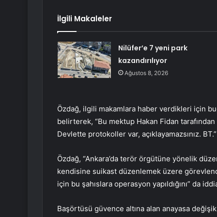
İlgili Makaleler
Nilüfer’e 7 yeni park
kazandırılıyor
Ağustos 8, 2026
Özdağ, ilgili makamlara haber verdikleri için
belirterek, “Bu mektup Hakan Fidan tarafından
Devlette protokoller var, açıklayamazsınız. BT.”
Özdağ, “Ankara’da terör örgütüne yönelik düze
kendisine suikast düzenlemek üzere görevlendir
için bu şahıslara operasyon yapıldığını” da iddia
Başörtüsü güvence altına alan anayasa değişik