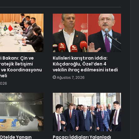
ri Bakanı: Çin ve
Kulisleri karıştıran iddia:
atejik İletişimi
Kılıçdaroğlu, Özel’den 4
 ve Koordinasyonu
vekilin ihraç edilmesini istedi
eli
Ağustos 7, 2026
2026
Otelde Yangın
Paçacı İddiaları Yalanladı