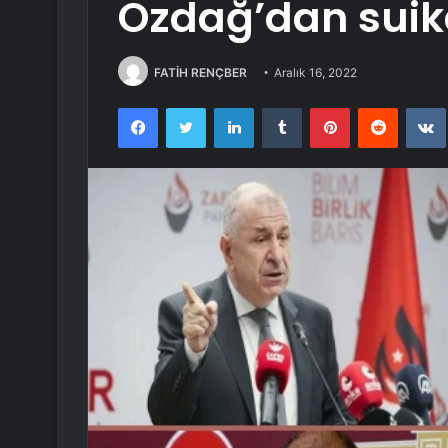
Özdağ’dan suika
FATİH RENÇBER
Aralık 16, 2022
Facebook
Twitter
LinkedIn
Tumblr
Pinterest
Reddit