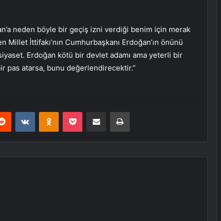
’a neden böyle bir geçiş izni verdiği benim için merak
 Millet İttifakı’nın Cumhurbaşkanı Erdoğan’ın önünü
siyaset. Erdoğan kötü bir devlet adamı ama yeterli bir
ir pas atarsa, bunu değerlendirecektir.”
erest
Reddit
VKontakte
Odnoklassniki
Pocket
E-Posta ile paylaş
Yazdır