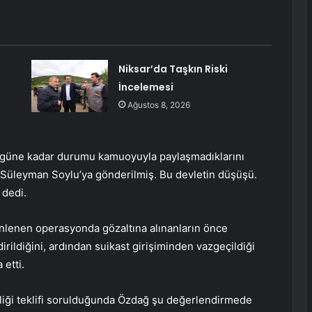
Niksar’da Taşkın Riski
İncelemesi
Ağustos 8, 2026
 bugüne kadar durumu kamuoyuyla paylaşmadıklarını
 Süleyman Soylu’ya gönderilmiş. Bu devletin düşüşü.
 dedi.
nlenen operasyonda gözaltına alınanların önce
ildiğini, ardından suikast girişiminden vazgeçildiği
 etti.
liği teklifi sorulduğunda Özdağ şu değerlendirmede