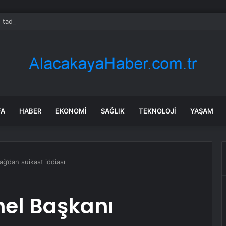
 tadilat yapan çift, gizli bölmede deste deste para buldu
FA
HABER
EKONOMI
SAĞLIK
TEKNOLOJI
YAŞAM
ğ’dan suikast iddiası
nel Başkanı