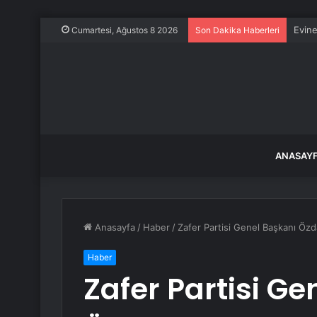
Evine
Cumartesi, Ağustos 8 2026
Son Dakika Haberleri
ANASAY
Anasayfa
/
Haber
/
Zafer Partisi Genel Başkanı Özda
Haber
Zafer Partisi Ge