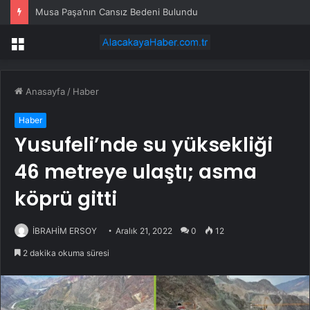
Musa Paşa’nın Cansız Bedeni Bulundu
Menü
Anasayfa
/
Haber
Haber
Yusufeli’nde su yüksekliği
46 metreye ulaştı; asma
köprü gitti
İBRAHİM ERSOY
Aralık 21, 2022
0
12
2 dakika okuma süresi