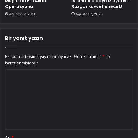
Muğla’da Etil Alkol
İstanbul’a poyraz uyarısı:
Operasyonu
Rüzgar kuvvetlenecek!
Ağustos 7, 2026
Ağustos 7, 2026
Bir yanıt yazın
E-posta adresiniz yayınlanmayacak.
Gerekli alanlar
*
ile
işaretlenmişlerdir
Y
o
r
u
m
*
Ad
*