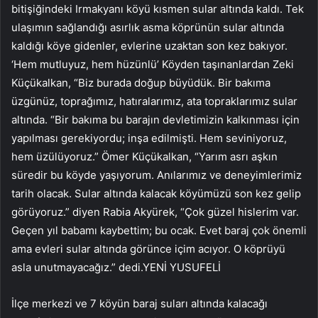
bitişiğindeki Irmakyanı köyü kısmen sular altında kaldı. Tek
ulaşımın sağlandığı asırlık asma köprünün sular altında
kaldığı köye gidenler, evlerine uzaktan son kez bakıyor.
‘Hem mutluyuz, hem hüzünlü’ Köyden taşınanlardan Zeki
Küçükalkan, “Biz burada doğup büyüdük. Bir bakıma
üzgünüz, toprağımız, hatıralarımız, ata topraklarımız sular
altında. “Bir bakıma bu barajın devletimizin kalkınması için
yapılması gerekiyordu; inşa edilmişti. Hem seviniyoruz,
hem üzülüyoruz.” Ömer Küçükalkan, “Yarım asrı aşkın
süredir bu köyde yaşıyorum. Anılarımız ve deneyimlerimiz
tarih olacak. Sular altında kalacak köyümüzü son kez gelip
görüyoruz.” diyen Rabia Akyürek, “Çok güzel hislerim var.
Geçen yıl babamı kaybettim; bu ocak. Evet baraj çok önemli
ama evleri sular altında görünce içim acıyor. O köprüyü
asla unutmayacağız.” dedi.YENİ YUSUFELİ
İlçe merkezi ve 7 köyün baraj suları altında kalacağı