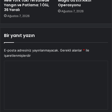
New York’taki Tersanede
Muğla’da Etil Alkol
Yangın ve Patlama: 1 Ölü,
Operasyonu
36 Yaralı
Ağustos 7, 2026
Ağustos 7, 2026
Bir yanıt yazın
E-posta adresiniz yayınlanmayacak.
Gerekli alanlar
*
ile
işaretlenmişlerdir
Y
o
r
u
m
*