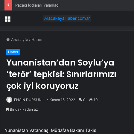
Paçacı İddiaları Yalanladı
Menü
Anasayfa
/
Haber
Haber
Yunanistan’dan Soylu’ya
‘terör’ tepkisi: Sınırlarımızı
çok iyi koruyoruz
ENGİN DURSUN
Kasım 15, 2022
0
10
Bir dakikadan az
Yunanistan Vatandaşı Müdafaa Bakanı Takis