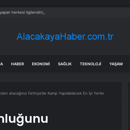
 yapan herkesi ilgilendiriyor: 1 Ağustos’ta tüm dijital kurallar değişiyor
FA
HABER
EKONOMI
SAĞLIK
TEKNOLOJI
YAŞAM
den atacağınız Fethiye’de Kamp Yapılabilecek En İyi Yerler
unluğunu