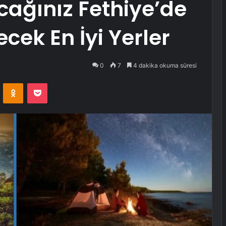
cağınız Fethiye’de
cek En İyi Yerler
0
7
4 dakika okuma süresi
VKontakte
Odnoklassniki
Pocket