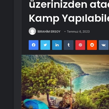
üzerinizden ata
Kamp Yapılabile
İBRAHİM ERSOY
Temmuz 6, 2023
Facebook
Twitter
LinkedIn
Tumblr
Pinterest
Reddit