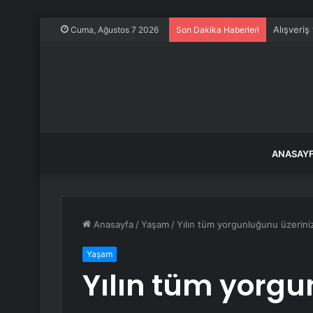
Alışveriş
Cuma, Ağustos 7 2026
Son Dakika Haberleri
ANASAY
Anasayfa
/
Yaşam
/
Yılın tüm yorgunluğunu üzeriniz
Yaşam
Yılın tüm yorg