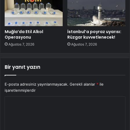
Muğla’da Etil Alkol
İstanbul’a poyraz uyarısı:
Operasyonu
Rüzgar kuvvetlenecek!
Ağustos 7, 2026
Ağustos 7, 2026
Bir yanıt yazın
E-posta adresiniz yayınlanmayacak.
Gerekli alanlar
*
ile
işaretlenmişlerdir
Y
o
r
u