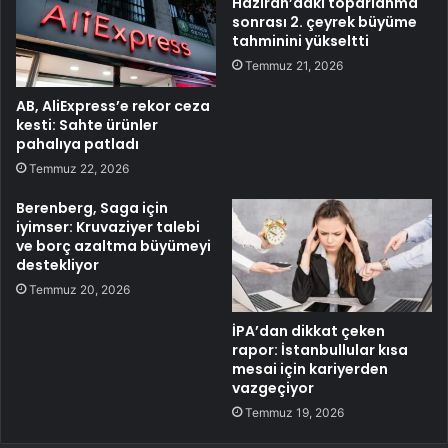
Haziran’daki toparlanma
sonrası 2. çeyrek büyüme
tahminini yükseltti
Temmuz 21, 2026
AB, AliExpress’e rekor ceza
kesti: Sahte ürünler
pahalıya patladı
Temmuz 22, 2026
Berenberg, Saga için
iyimser: Kruvaziyer talebi
ve borç azaltma büyümeyi
destekliyor
Temmuz 20, 2026
İPA’dan dikkat çeken
rapor: İstanbullular kısa
mesai için kariyerden
vazgeçiyor
Temmuz 19, 2026