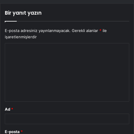
Bir yanıt yazın
E-posta adresiniz yayınlanmayacak.
Gerekli alanlar
*
ile
işaretlenmişlerdir
Y
o
r
u
m
*
Ad
*
E-posta
*