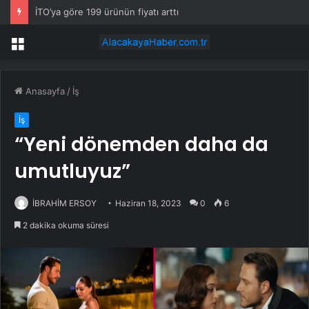
İTO’ya göre 199 ürünün fiyatı arttı
Menü
Anasayfa
/
İş
İş
“Yeni dönemden daha da
umutluyuz”
İBRAHİM ERSOY
Haziran 18, 2023
0
6
2 dakika okuma süresi