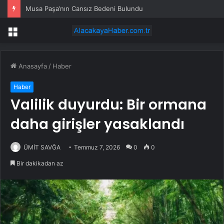
Musa Paşa’nın Cansız Bedeni Bulundu
Menü
Anasayfa
/
Haber
Haber
Valilik duyurdu: Bir ormana
daha girişler yasaklandı
ÜMİT SAVĞA
Temmuz 7, 2026
0
0
Bir dakikadan az