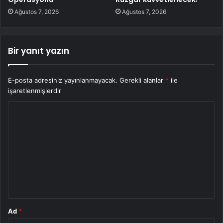
Ağustos 7, 2026
Ağustos 7, 2026
Bir yanıt yazın
E-posta adresiniz yayınlanmayacak.
Gerekli alanlar
*
ile
işaretlenmişlerdir
Y
o
r
u
m
*
Ad
*