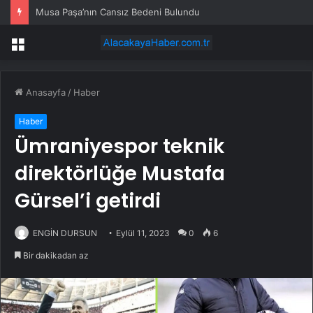
Musa Paşa’nın Cansız Bedeni Bulundu
Menü
Anasayfa
/
Haber
Haber
Ümraniyespor teknik
direktörlüğe Mustafa
Gürsel’i getirdi
ENGİN DURSUN
Eylül 11, 2023
0
6
Bir dakikadan az