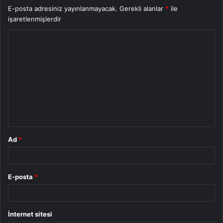
E-posta adresiniz yayınlanmayacak.
Gerekli alanlar
*
ile
işaretlenmişlerdir
Y
o
r
u
m
*
Ad
*
E-posta
*
İnternet sitesi