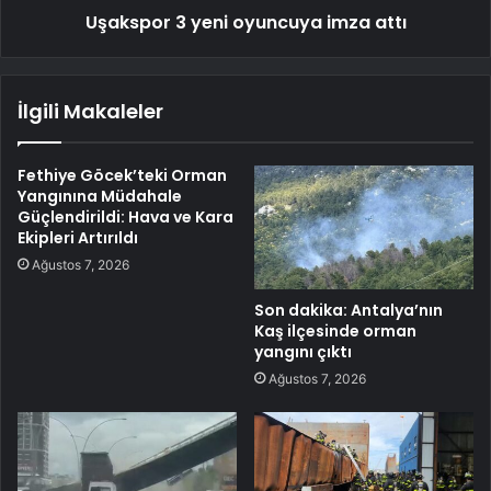
Uşakspor 3 yeni oyuncuya imza attı
İlgili Makaleler
Fethiye Göcek’teki Orman
Yangınına Müdahale
Güçlendirildi: Hava ve Kara
Ekipleri Artırıldı
Ağustos 7, 2026
Son dakika: Antalya’nın
Kaş ilçesinde orman
yangını çıktı
Ağustos 7, 2026