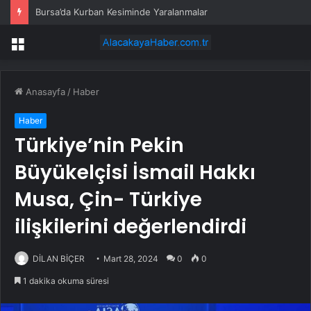
Bursa’da Kurban Kesiminde Yaralanmalar
Menü
Anasayfa
/
Haber
Haber
Türkiye’nin Pekin
Büyükelçisi İsmail Hakkı
Musa, Çin- Türkiye
ilişkilerini değerlendirdi
DİLAN BİÇER
Mart 28, 2024
0
0
1 dakika okuma süresi