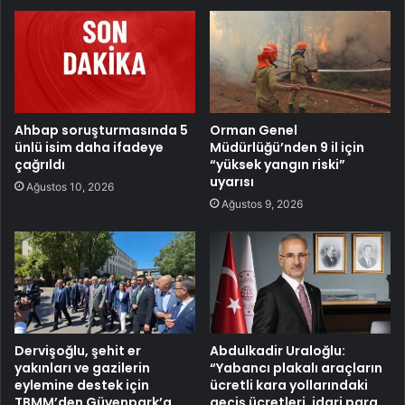
Ahbap soruşturmasında 5
Orman Genel
ünlü isim daha ifadeye
Müdürlüğü’nden 9 il için
çağrıldı
“yüksek yangın riski”
uyarısı
Ağustos 10, 2026
Ağustos 9, 2026
Dervişoğlu, şehit er
Abdulkadir Uraloğlu:
yakınları ve gazilerin
“Yabancı plakalı araçların
eylemine destek için
ücretli kara yollarındaki
TBMM’den Güvenpark’a
geçiş ücretleri, idari para