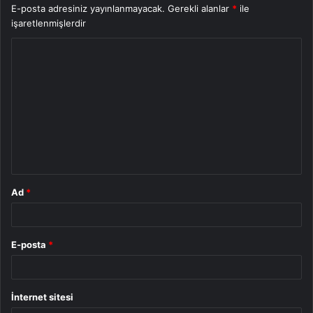
E-posta adresiniz yayınlanmayacak.
Gerekli alanlar
*
ile
işaretlenmişlerdir
Y
o
r
u
m
*
Ad
*
E-posta
*
İnternet sitesi