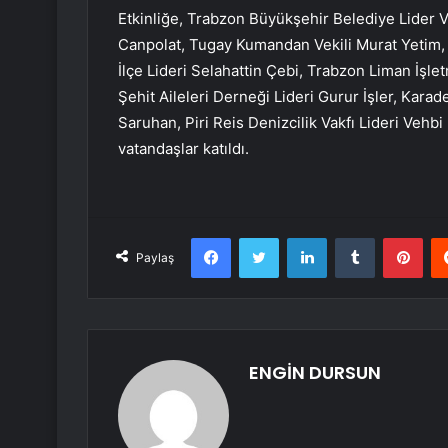
Etkinliğe, Trabzon Büyükşehir Belediye Lider V
Canpolat, Tugay Kumandan Vekili Murat Yetim, M
İlçe Lideri Selahattin Çebi, Trabzon Liman İşl
Şehit Aileleri Derneği Lideri Gurur İşler, Karad
Saruhan, Piri Reis Denizcilik Vakfı Lideri Vehbi 
vatandaşlar katıldı.
Facebook
Twitter
LinkedIn
Tumblr
Pint
Paylaş
ENGİN DURSUN