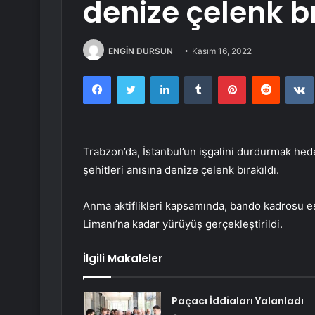
denize çelenk bı
ENGİN DURSUN
Kasım 16, 2022
Facebook
Twitter
LinkedIn
Tumblr
Pinterest
Reddit
Trabzon’da, İstanbul’un işgalini durdurmak hed
şehitleri anısına denize çelenk bırakıldı.
Anma aktiflikleri kapsamında, bando kadrosu 
Limanı’na kadar yürüyüş gerçekleştirildi.
İlgili Makaleler
Paçacı İddiaları Yalanladı