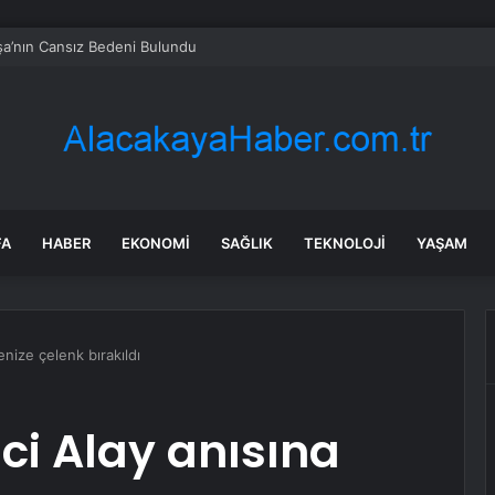
a’nın Cansız Bedeni Bulundu
FA
HABER
EKONOMI
SAĞLIK
TEKNOLOJI
YAŞAM
enize çelenk bırakıldı
ci Alay anısına