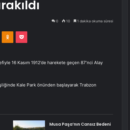
rakıldı
0
10
1 dakika okuma süresi
VKontakte
Odnoklassniki
Pocket
efiyle 16 Kasım 1912’de harekete geçen 87’nci Alay
eşliğinde Kale Park önünden başlayarak Trabzon
Musa Paşa’nın Cansız Bedeni