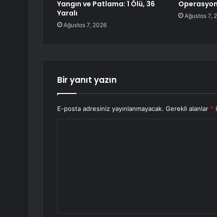
Yangın ve Patlama: 1 Ölü, 36
Operasyo
Yaralı
Ağustos 7, 
Ağustos 7, 2026
Bir yanıt yazın
E-posta adresiniz yayınlanmayacak.
Gerekli alanlar
*
i
Y
o
r
u
m
*