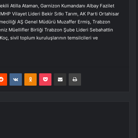
ekili Atilla Ataman, Garnizon Kumandanı Albay Fazilet
HP Vilayet Lideri Bekir Sıtkı Tarım, AK Parti Ortahisar
etmeciliği AŞ Genel Müdürü Muzaffer Ermiş, Trabzon
eniz Müellifler Birliği Trabzon Şube Lideri Sebahattin
Koç, sivil toplum kuruluşlarının temsilcileri ve
erest
Reddit
VKontakte
Odnoklassniki
Pocket
E-Posta ile paylaş
Yazdır