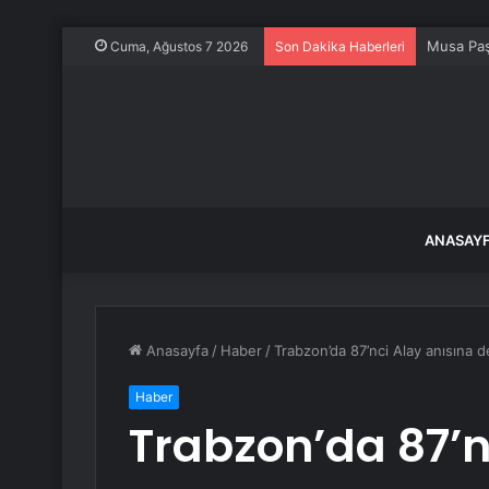
Musa Paş
Cuma, Ağustos 7 2026
Son Dakika Haberleri
ANASAY
Anasayfa
/
Haber
/
Trabzon’da 87’nci Alay anısına d
Haber
Trabzon’da 87’n