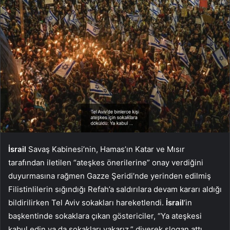
İsrail
Savaş Kabinesi’nin, Hamas’ın Katar ve Mısır
tarafından iletilen “ateşkes önerilerine” onay verdiğini
duyurmasına rağmen Gazze Şeridi’nde yerinden edilmiş
Filistinlilerin sığındığı Refah’a saldırılara devam kararı aldığı
bildirilirken Tel Aviv sokakları hareketlendi.
İsrail
‘in
başkentinde sokaklara çıkan göstericiler, “Ya ateşkesi
kabul edin ya da sokakları yakarız.” diyerek slogan attı.