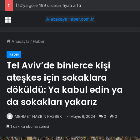
İTO’ya göre 199 ürünün fiyatı arttı
Menü
Anasayfa
/
Haber
Haber
Tel Aviv’de binlerce kişi
ateşkes için sokaklara
döküldü: Ya kabul edin ya
da sokakları yakarız
MEHMET HAZBİN KAZBEK
Mayıs 6, 2024
0
0
1 dakika okuma süresi