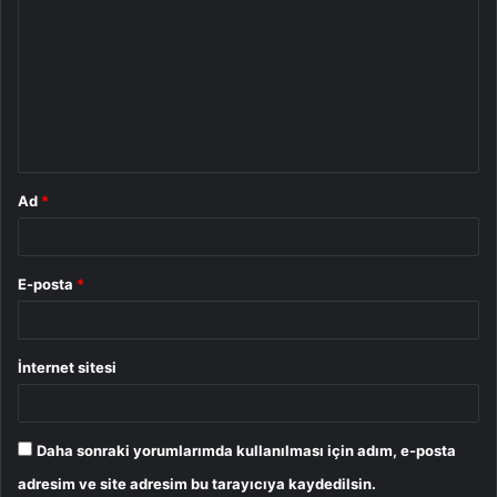
o
r
u
m
*
Ad
*
E-posta
*
İnternet sitesi
Daha sonraki yorumlarımda kullanılması için adım, e-posta
adresim ve site adresim bu tarayıcıya kaydedilsin.