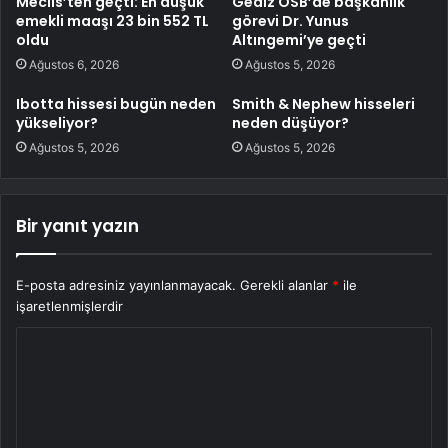
Meclis’ten geçti: En düşük
Gediz OSB’de başkanlık
emekli maaşı 23 bin 552 TL
görevi Dr. Yunus
oldu
Altıngemi’ye geçti
Ağustos 6, 2026
Ağustos 5, 2026
Ibotta hissesi bugün neden
Smith & Nephew hisseleri
yükseliyor?
neden düşüyor?
Ağustos 5, 2026
Ağustos 5, 2026
Bir yanıt yazın
E-posta adresiniz yayınlanmayacak.
Gerekli alanlar
*
ile
işaretlenmişlerdir
Y
o
r
u