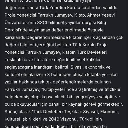
veren TATSO’nun ilk bilimsel kitabının yayın
değerlendirmesi Türk Yönetim Kurulu tarafından yapıldı.
Proje Yöneticisi Farrukh Jumayev. Kitap, Ahmet Yesevi
Üniversitesi’nin SSCI bilimsel yayınlar dergisi Bilig
Dergisi’nde yayınlanan değerlendirmede övgüyle
karşılandı. Değerlendirmesinde kitabın içerik açısından çok
değerli bilgiler içerdiğini belirten Türk Kurulu Proje
Yöneticisi Farrukh Jumayev, kitabın Türk Devletleri
Teşkilatı’na ve literatüre değerli bilimsel katkılar
sağlayacağına inandığını belirtti. Siyasi, ekonomik ve
kültürel olmak üzere 3 bölümden oluşan kitapta yer alan
yazılar hakkında tek tek değerlendirmelerde bulunan
Farrukh Jumayev, “Kitap yeterince araştırılmış ve titizlikle
belgelenmiş olup, kapsamlı bir bibliyografyaya sahiptir ve
bu da okuyucular için pahalı bir kaynak görevi görmektedir.
Sonuç olarak ‘Türk Devletleri Teşkilatı: Siyaset, Ekonomi,
Kültürel İşbirlikleri ve 2040 Vizyonu’, Türk dilinin
konuşulduğu coğrafyada değerli bir rol oynayan bir