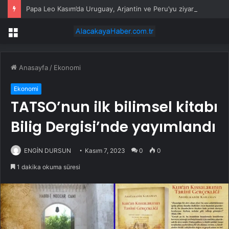
Papa Leo Kasım’da Uruguay, Arjantin ve Peru’yu ziyaret edecek
Menü
Anasayfa
/
Ekonomi
Ekonomi
TATSO’nun ilk bilimsel kitabı
Bilig Dergisi’nde yayımlandı
ENGİN DURSUN
Kasım 7, 2023
0
0
1 dakika okuma süresi