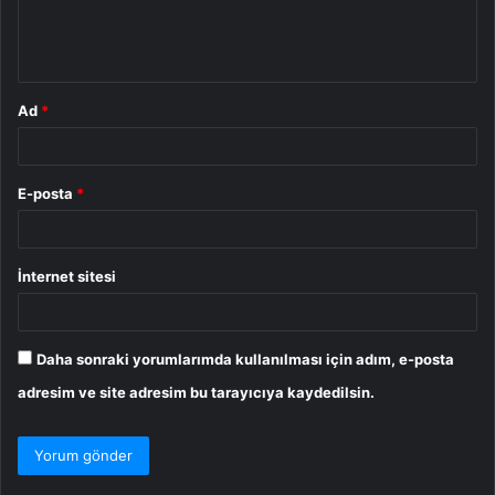
m
*
Ad
*
E-posta
*
İnternet sitesi
Daha sonraki yorumlarımda kullanılması için adım, e-posta
adresim ve site adresim bu tarayıcıya kaydedilsin.