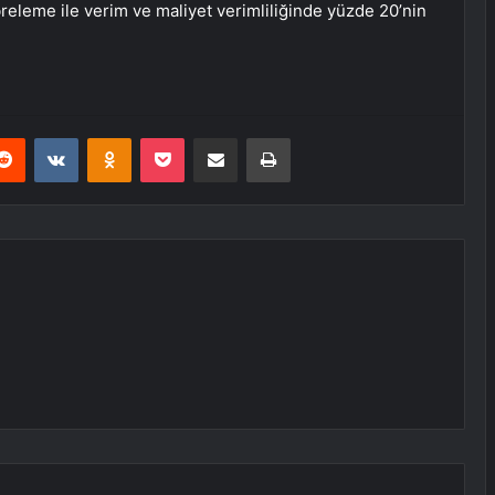
eleme ile verim ve maliyet verimliliğinde yüzde 20’nin
erest
Reddit
VKontakte
Odnoklassniki
Pocket
E-Posta ile paylaş
Yazdır