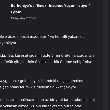
Burhaniye’de “Emekli İnsanca Yaşam İstiyor”
Eylemi
Ağustos 7, 2026
mikro dozda besin maddeleri” ve hedefli yabani ot
eyebiliyor.
nda, “Bu, küresel gıdanın üçte birini üreten ancak artan
an küçük çiftçiler için özellikle kritik öneme sahip” diye
a yaygın hale gelmesiyle, iklimdeki dalgalanmaların
apındaki tarımı kısıtladığına dikkat çekiyor.
n fazlasının halihazırda en az bir yeni tarım teknolojisini
ve yaklaşık yüzde 80’inin karar verme sürecinde