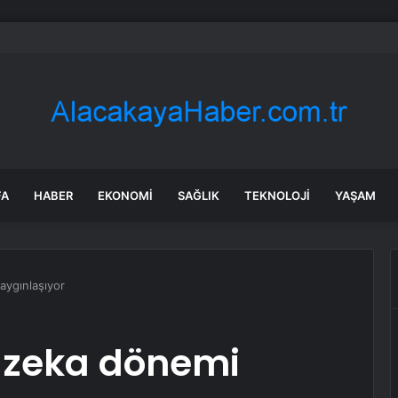
mlerden hukuki güvence eylemi
FA
HABER
EKONOMI
SAĞLIK
TEKNOLOJI
YAŞAM
aygınlaşıyor
 zeka dönemi