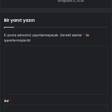
Ağustos 5, 2026
Bir yanıt yazın
E-posta adresiniz yayınlanmayacak.
Gerekli alanlar
*
ile
işaretlenmişlerdir
Y
o
r
u
m
*
Ad
*