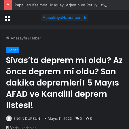
Papa Leo Kasım’da Uruguay, Arjantin ve Peru’yu ziyaret edecek
Menü
Anasayfa
/
Haber
Haber
Sivas’ta deprem mi oldu? Az
önce deprem mi oldu? Son
dakika depremleri! 5 Mayıs
AFAD ve Kandilli deprem
listesi!
ENGİN DURSUN
Mayıs 11, 2023
0
8
Bir dakikadan az