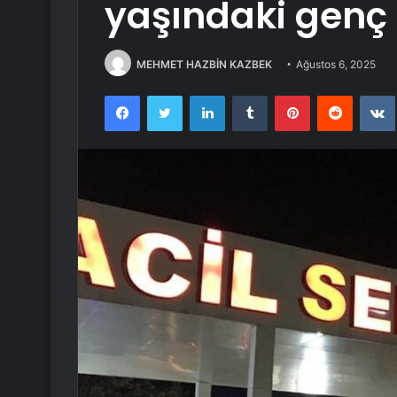
yaşındaki genç 
MEHMET HAZBİN KAZBEK
Ağustos 6, 2025
Facebook
Twitter
LinkedIn
Tumblr
Pinterest
Reddit