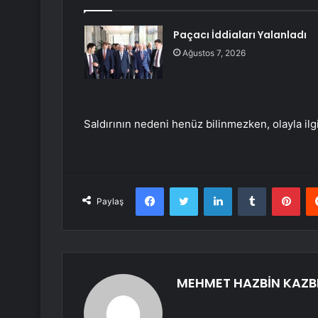
Paçacı İddiaları Yalanladı
Ağustos 7, 2026
Saldırının nedeni henüz bilinmezken, olayla ilg
Facebook
Twitter
LinkedIn
Tumblr
Pint
Paylaş
MEHMET HAZBİN KAZB