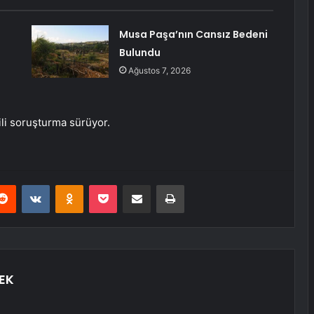
Musa Paşa’nın Cansız Bedeni
Bulundu
Ağustos 7, 2026
ili soruşturma sürüyor.
erest
Reddit
VKontakte
Odnoklassniki
Pocket
E-Posta ile paylaş
Yazdır
EK