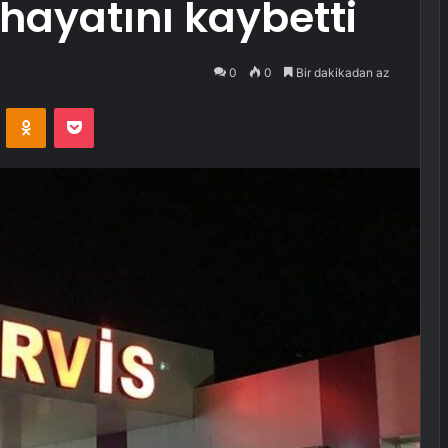
hayatını kaybetti
0
0
Bir dakikadan az
VKontakte
Odnoklassniki
Pocket