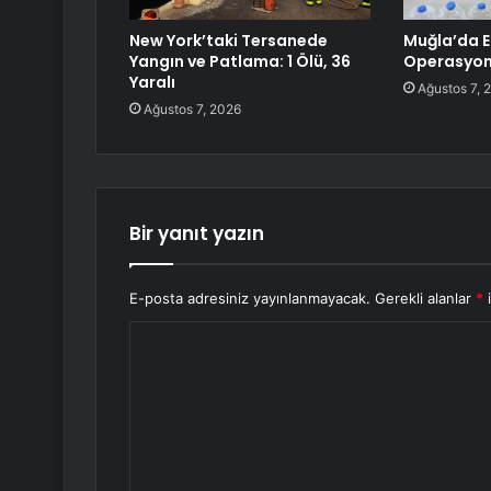
New York’taki Tersanede
Muğla’da Et
Yangın ve Patlama: 1 Ölü, 36
Operasyo
Yaralı
Ağustos 7, 
Ağustos 7, 2026
Bir yanıt yazın
E-posta adresiniz yayınlanmayacak.
Gerekli alanlar
*
i
Y
o
r
u
m