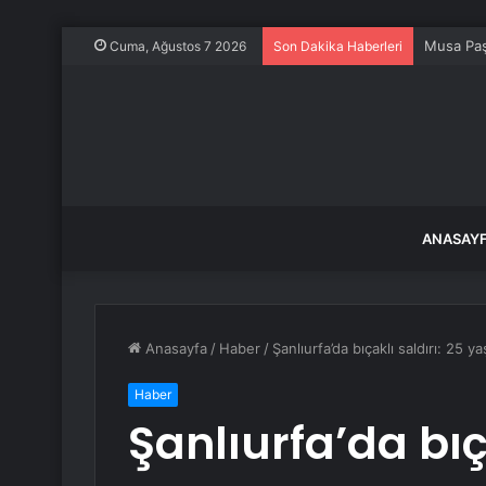
Musa Paş
Cuma, Ağustos 7 2026
Son Dakika Haberleri
ANASAY
Anasayfa
/
Haber
/
Şanlıurfa’da bıçaklı saldırı: 25 
Haber
Şanlıurfa’da bıça