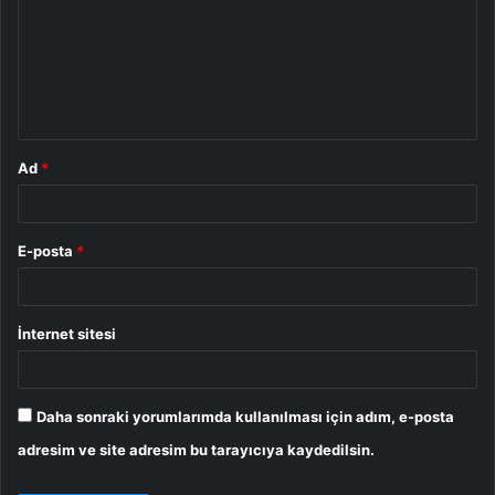
r
u
m
*
Ad
*
E-posta
*
İnternet sitesi
Daha sonraki yorumlarımda kullanılması için adım, e-posta
adresim ve site adresim bu tarayıcıya kaydedilsin.