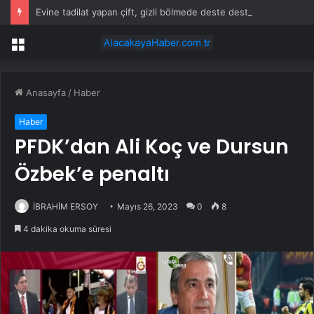
Evine tadilat yapan çift, gizli bölmede deste deste para buldu
Menü
Anasayfa
/
Haber
Haber
PFDK’dan Ali Koç ve Dursun
Özbek’e penaltı
İBRAHİM ERSOY
Mayıs 26, 2023
0
8
4 dakika okuma süresi