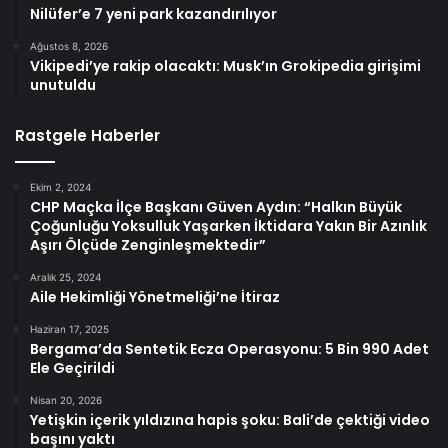
Nilüfer’e 7 yeni park kazandırılıyor
Ağustos 8, 2026
Vikipedi’ye rakip olacaktı: Musk’ın Grokipedia girişimi
unutuldu
Rastgele Haberler
Ekim 2, 2024
CHP Maçka İlçe Başkanı Güven Aydın: “Halkın Büyük
Çoğunluğu Yoksulluk Yaşarken İktidara Yakın Bir Azınlık
Aşırı Ölçüde Zenginleşmektedir”
Aralık 25, 2024
Aile Hekimliği Yönetmeliği’ne İtiraz
Haziran 17, 2025
Bergama’da Sentetik Ecza Operasyonu: 5 Bin 990 Adet
Ele Geçirildi
Nisan 20, 2026
Yetişkin içerik yıldızına hapis şoku: Bali’de çektiği video
başını yaktı