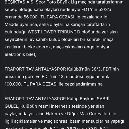
BEŞİKTAŞ A.Ş. Spor Toto Büyük Lig maçında taraftarlarının
sebep olduğu saha olayları nedeniyle FDT’nin 52/3’ü
oranında 56.000.-TL PARA CEZASI ile cezalandırıldı.
Madde uyarınca, saha olaylarına karışan taraftarların
bulunduğu WEST LOWER TRIBUNE D bloğunda yer alan
seyircilerin, ev sahibi kulüp oldukları bir sonraki maça,
kartlarını bloke ederek, maça çıkmaları engelleniyor.
elektronik bilet,
FRAPORT TAV ANTALYASPOR Kulübü’nün 38/3. FDT’nin
unsuruna göre ve FDT’nin 13. maddesi uygulanarak
100.000.-TL PARA CEZASI ile cezalandırılmasına,
FRAPORT TAV ANTALYASPOR Kulüp Başkanı SABRİ
GÜLEL, Kulübün resmi internet sitesinde yer alan
paylaşımda yer alan Hakem ve Diğer Maç Görevlileri ile
ilgili açıklamalar ve maç sonrası basın mensuplarına yaptığı
açıklamalar nedeniyle FDT’nin 38/3’ü. ve 38/2. FDT