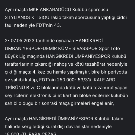
Aynı maçta MKE ANKARAGÜCÜ Kulübü sporcusu
STYLIANOS KITSIOU rakip takım sporcusuna yaptığı ciddi
faul nedeniyle FDT’nin 43.
2- 07.05.2023 tarihinde oynanan HANGİKREDİ
ÜMRANİYESPOR-DEMİR KÜME SİVASSPOR Spor Toto
Büyük Lig maçında HANGİKREDİ ÜMRANİYESPOR Kulübü
taraftarlarının çıkardığı nahoş ve kötü tezahürat nedeniyle
çıktığı maçta 4. kez bu hamle yapılmıştır. bire bir periyotta
ev sahibi kulüp, FDT’nin 250.000- 53/3’ü. KALE ARDI
TRİBÜNÜ B ve C bloklarında kötü ve kötü tezahürat yapan
seyircilerin elektronik bilet kartları bloke edilerek kulübün
sahibi olduğu bir sonraki maça girmeleri engellenir,
Aynı maçta HANGİKREDİ ÜMRANİYESPOR Kulübü, takım
halinde sergilediği kural dışı davranışlar nedeniyle
18.000.-TL PARA CEZASI,