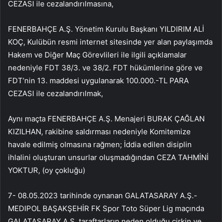
CEZASI ile cezalandırılmasına,
FENERBAHÇE A.Ş. Yönetim Kurulu Başkanı YILDIRIM ALİ
KOÇ, Kulübün resmi internet sitesinde yer alan paylaşımda
Hakem ve Diğer Maç Görevlileri ile ilgili açıklamalar
nedeniyle FDT 38/3. ve 38/2. FDT hükümlerine göre ve
FDT’nin 13. maddesi uygulanarak 100.000.-TL PARA
CEZASI ile cezalandırılmak,
Aynı maçta FENERBAHÇE A.Ş. Menajeri BURAK ÇAĞLAN
KIZILHAN, rakibine saldırması nedeniyle Komitemize
havale edilmiş olmasına rağmen; İddia edilen disiplin
ihlalini oluşturan unsurlar oluşmadığından CEZA TAHMİNİ
YOKTUR, (oy çokluğu)
7- 08.05.2023 tarihinde oynanan GALATASARAY A.Ş.-
MEDIPOL BAŞAKŞEHİR FK Spor Toto Süper Lig maçında
GALATASARAY A.Ş. taraftarların neden olduğu çirkin ve