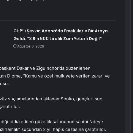
CHP’li Şevkin Adana’da Emeklilerle Bir Araya
Geldi: “3 Bin 500 Liralık Zam Yeterli Değil”
Ağustos 6, 2026
aşkent Dakar ve Ziguinchor’da düzenlenen
latan Diome, “Kamu ve özel mülkiyete verilen zararı ve
nusu.
üz suçlamalarından aklanan Sonko, gençleri suç
rptırıldı.
ndiği iddia edilen güzellik salonunun sahibi Ndeye
ırlamak” suçundan 2 yıl hapis cezasına çarptırıldı.