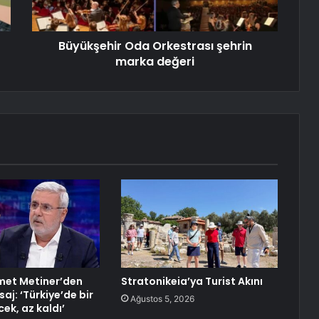
Büyükşehir Oda Orkestrası şehrin
marka değeri
met Metiner’den
Stratonikeia’ya Turist Akını
aj: ‘Türkiye’de bir
Ağustos 5, 2026
ek, az kaldı’