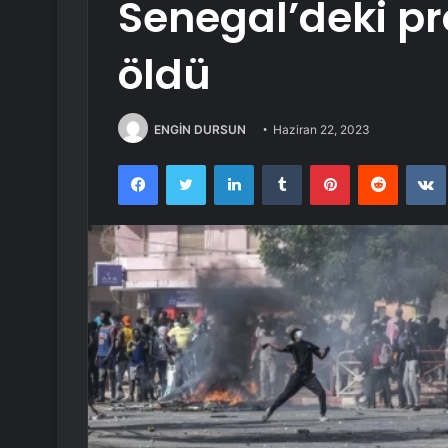
Senegal’deki pr
öldü
ENGİN DURSUN
Haziran 22, 2023
Facebook
Twitter
LinkedIn
Tumblr
Pinterest
Reddit