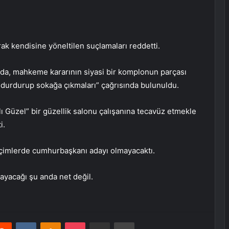
k kendisine yöneltilen suçlamaları reddetti.
da, mahkeme kararının siyasi bir komplonun parçası
eri durdurup sokağa çıkmaları” çağrısında bulunuldu.
lı Güzel” bir güzellik salonu çalışanına tecavüz etmekle
i.
çimlerde cumhurbaşkanı adayı olmayacaktı.
ayacağı şu anda net değil.
erest
Reddit
VKontakte
Odnoklassniki
Pocket
E-Posta ile paylaş
Yazdır