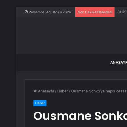
CHP’l
Perşembe, Ağustos 6 2026
Son Dakika Haberleri
ANASAY
Anasayfa
/
Haber
/
Ousmane Sonko’ya hapis cezası 
Haber
Ousmane Sonko’