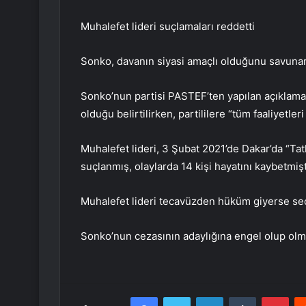
Muhalefet lideri suçlamaları reddetti
Sonko, davanın siyasi amaçlı olduğunu savunara
Sonko’nun partisi PASTEF’ten yapılan açıklama
olduğu belirtilirken, partililere “tüm faaliyetl
Muhalefet lideri, 3 Şubat 2021’de Dakar’da “Tat
suçlanmış, olaylarda 14 kişi hayatını kaybetmişt
Muhalefet lideri tecavüzden hüküm giyerse se
Sonko’nun cezasının adaylığına engel olup olm
Facebook
Twitter
LinkedIn
Tumblr
Pint