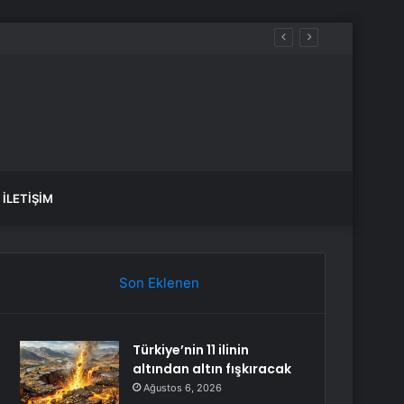
li Değil”
İLETIŞIM
Son Eklenen
Türkiye’nin 11 ilinin
altından altın fışkıracak
Ağustos 6, 2026