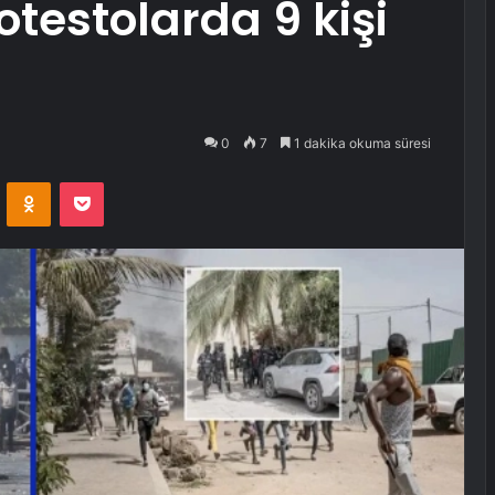
otestolarda 9 kişi
0
7
1 dakika okuma süresi
VKontakte
Odnoklassniki
Pocket