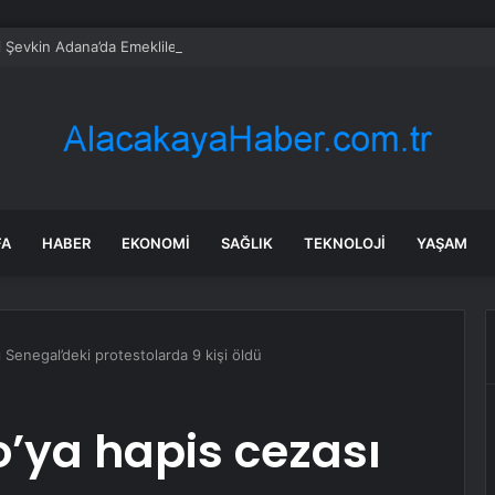
i Şevkin Adana’da Emeklilerle Bir Araya Geldi: “3 Bin 500 Liralık Zam Yeter
FA
HABER
EKONOMI
SAĞLIK
TEKNOLOJI
YAŞAM
Senegal’deki protestolarda 9 kişi öldü
ya hapis cezası