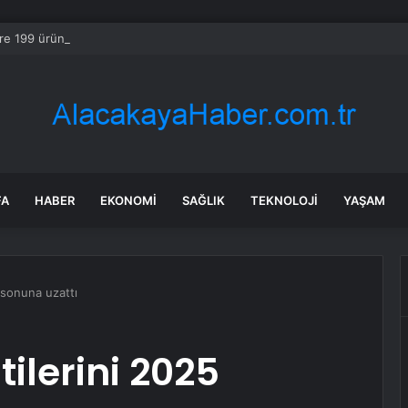
re 199 ürünün fiyatı arttı
FA
HABER
EKONOMI
SAĞLIK
TEKNOLOJI
YAŞAM
 sonuna uzattı
ilerini 2025