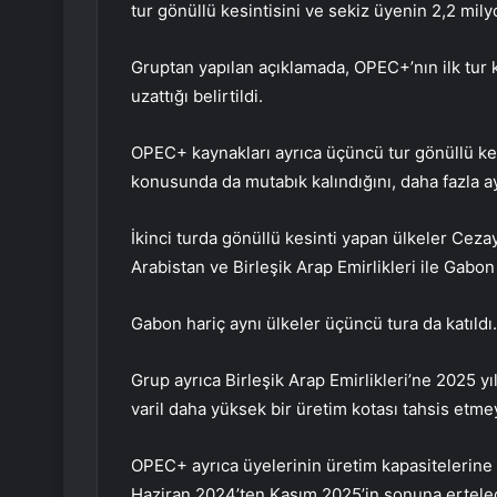
tur gönüllü kesintisini ve sekiz üyenin 2,2 milyon
Gruptan yapılan açıklamada, OPEC+’nın ilk tur 
uzattığı belirtildi.
OPEC+ kaynakları ayrıca üçüncü tur gönüllü ke
konusunda da mutabık kalındığını, daha fazla ayrı
İkinci turda gönüllü kesinti yapan ülkeler Ceza
Arabistan ve Birleşik Arap Emirlikleri ile Gabon 
Gabon hariç aynı ülkeler üçüncü tura da katıldı.
Grup ayrıca Birleşik Arap Emirlikleri’ne 2025 y
varil daha yüksek bir üretim kotası tahsis etmey
OPEC+ ayrıca üyelerinin üretim kapasitelerine i
Haziran 2024’ten Kasım 2025’in sonuna erteled