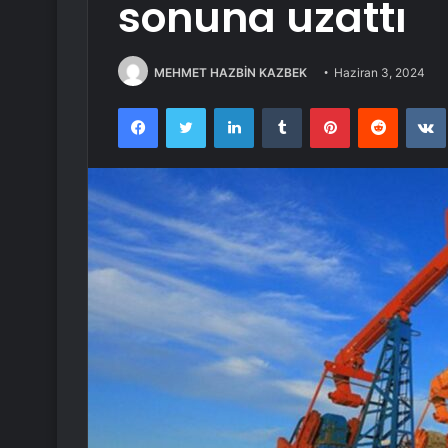
sonuna uzattı
MEHMET HAZBİN KAZBEK
Haziran 3, 2024
Facebook
Twitter
LinkedIn
Tumblr
Pinterest
Reddit