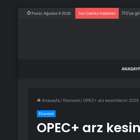
İTO’ya gö
Pazar, Ağustos 9 2026
Son Dakika Haberleri
ANASAY
Anasayfa
/
Ekonomi
/
OPEC+ arz kesintilerini 2025
Ekonomi
OPEC+ arz kesint