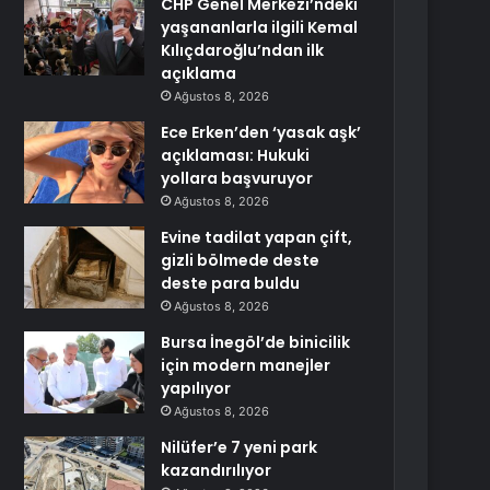
CHP Genel Merkezi’ndeki
yaşananlarla ilgili Kemal
Kılıçdaroğlu’ndan ilk
açıklama
Ağustos 8, 2026
Ece Erken’den ‘yasak aşk’
açıklaması: Hukuki
yollara başvuruyor
Ağustos 8, 2026
Evine tadilat yapan çift,
gizli bölmede deste
deste para buldu
Ağustos 8, 2026
Bursa İnegöl’de binicilik
için modern manejler
yapılıyor
Ağustos 8, 2026
Nilüfer’e 7 yeni park
kazandırılıyor