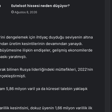
ı
Eutelsat hissesi neden düşüyor?
Ağustos 8, 2026
rini dengelemek için ihtiyaç duyduğu seviyenin altına
sından üretim kesintilerinin devamından yanaydı.
p büyümesine ilişkin endişeler, gelişmiş ekonomilerde
baskı yaratmıştı.
k bilinen Rusya liderliğindeki müttefikleri, 2022’nin
rçekleştirmişti.
m 5,86 milyon varil ya da küresel talebin yaklaşık
llik kesintisini, dokuz üyenin 1,66 milyon varillik ilk