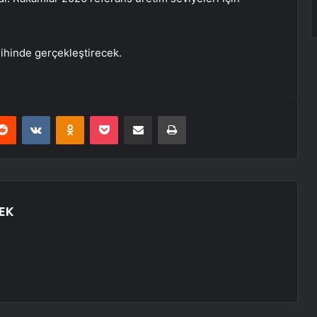
rihinde gerçekleştirecek.
erest
Reddit
VKontakte
Odnoklassniki
Pocket
E-Posta ile paylaş
Yazdır
EK