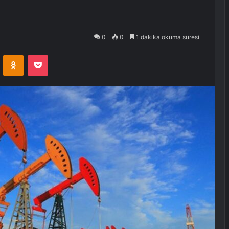
0
0
1 dakika okuma süresi
VKontakte
Odnoklassniki
Pocket