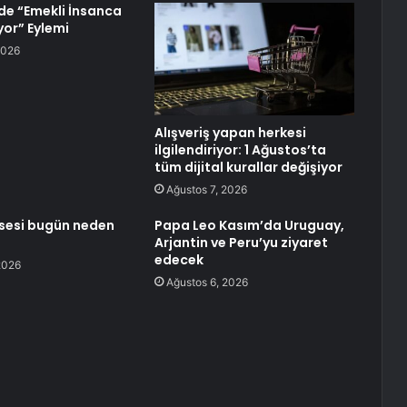
de “Emekli İnsanca
yor” Eylemi
2026
Alışveriş yapan herkesi
ilgilendiriyor: 1 Ağustos’ta
tüm dijital kurallar değişiyor
Ağustos 7, 2026
ssesi bugün neden
Papa Leo Kasım’da Uruguay,
Arjantin ve Peru’yu ziyaret
edecek
2026
Ağustos 6, 2026