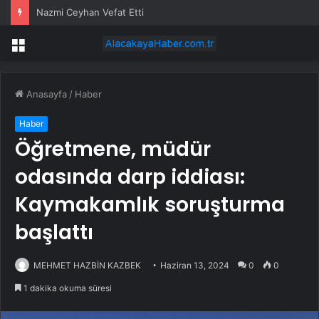
Nazmi Ceyhan Vefat Etti
Menü
Anasayfa
/
Haber
Haber
Öğretmene, müdür
odasında darp iddiası:
Kaymakamlık soruşturma
başlattı
MEHMET HAZBİN KAZBEK
Haziran 13, 2024
0
0
1 dakika okuma süresi