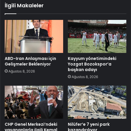
İlgili Makaleler
ABD-Iran Anlaşması için
Kayyum yönetimindeki
Gelişmeler Bekleniyor
Yozgat Bozokspor’a
başkan adayı
Ağustos 8, 2026
Ağustos 8, 2026
CHP Genel Merkezi’ndeki
Nilüfer’e 7 yeni park
yaşananlarla ilgili Kemal
kazandırılıyor