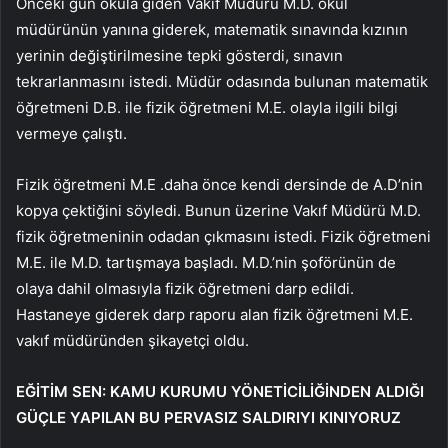
Önceki gün okula giden Vakıf Müdürü M.D. okul
müdürünün yanına giderek, matematik sınavında kızının
yerinin değiştirilmesine tepki gösterdi, sınavın
tekrarlanmasını istedi. Müdür odasında bulunan matematik
öğretmeni D.B. ile fizik öğretmeni M.E. olayla ilgili bilgi
vermeye çalıştı.
Fizik öğretmeni M.E .daha önce kendi dersinde de A.D’nin
kopya çektiğini söyledi. Bunun üzerine Vakıf Müdürü M.D.
fizik öğretmeninin odadan çıkmasını istedi. Fizik öğretmeni
M.E. ile M.D. tartışmaya başladı. M.D.’nin şoförünün de
olaya dahil olmasıyla fizik öğretmeni darp edildi.
Hastaneye giderek darp raporu alan fizik öğretmeni M.E.
vakıf müdüründen şikayetçi oldu.
EĞİTİM SEN: KAMU KURUMU YÖNETİCİLİĞİNDEN ALDIĞI
GÜÇLE YAPILAN BU PERVASIZ SALDIRIYI KINIYORUZ