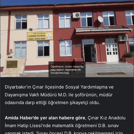
Diyarbakır’ın Çınar ilçesinde Sosyal Yardımlaşma ve
Dayanışma Vakfı Müdürü M.D. ile şoförünün, müdür
odasında darp ettiği öğretmen şikayetçi oldu.
Amida Haber’de yer alan habere göre
, Çınar Kız Anadolu
İmam Hatip Lisesi’nde matematik öğretmeni D.B. sınav
yapmak istedi. Sınav öncesi D.B. kopya çekilmemesi için