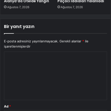
Alanya’da Otelde Yangın
Paçacı İddiaları Yalanladı
Ağustos 7, 2026
Ağustos 7, 2026
Bir yanıt yazın
E-posta adresiniz yayınlanmayacak.
Gerekli alanlar
*
ile
işaretlenmişlerdir
Y
o
r
u
m
*
Ad
*