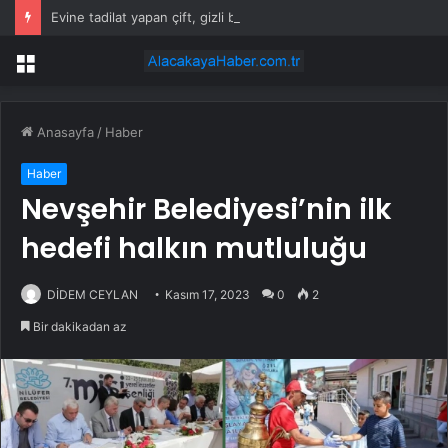
Evine tadilat yapan çift, gizli bölmede deste deste para buldu
Menü
Anasayfa
/
Haber
Haber
Nevşehir Belediyesi’nin ilk
hedefi halkın mutluluğu
DİDEM CEYLAN
Kasım 17, 2023
0
2
Bir dakikadan az