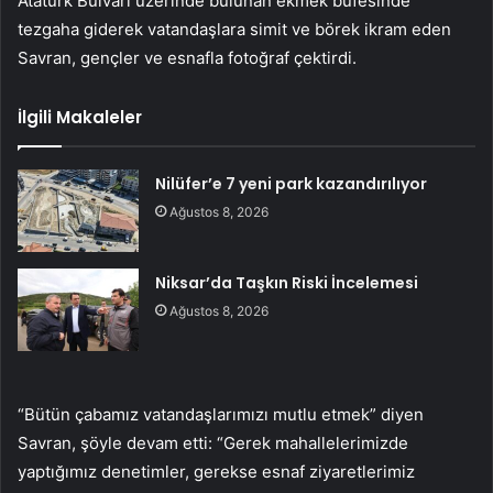
Atatürk Bulvarı üzerinde bulunan ekmek büfesinde
tezgaha giderek vatandaşlara simit ve börek ikram eden
Savran, gençler ve esnafla fotoğraf çektirdi.
İlgili Makaleler
Nilüfer’e 7 yeni park kazandırılıyor
Ağustos 8, 2026
Niksar’da Taşkın Riski İncelemesi
Ağustos 8, 2026
“Bütün çabamız vatandaşlarımızı mutlu etmek” diyen
Savran, şöyle devam etti: “Gerek mahallelerimizde
yaptığımız denetimler, gerekse esnaf ziyaretlerimiz