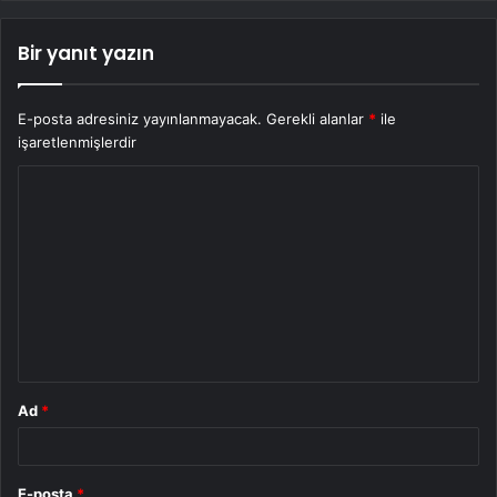
Bir yanıt yazın
E-posta adresiniz yayınlanmayacak.
Gerekli alanlar
*
ile
işaretlenmişlerdir
Y
o
r
u
m
*
Ad
*
E-posta
*