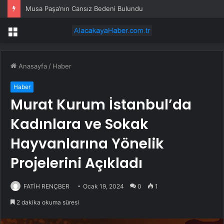
Musa Paşa’nın Cansız Bedeni Bulundu
Menü
Anasayfa
/
Haber
Haber
Murat Kurum İstanbul’da
Kadınlara ve Sokak
Hayvanlarına Yönelik
Projelerini Açıkladı
FATİH RENÇBER
Ocak 19, 2024
0
1
2 dakika okuma süresi