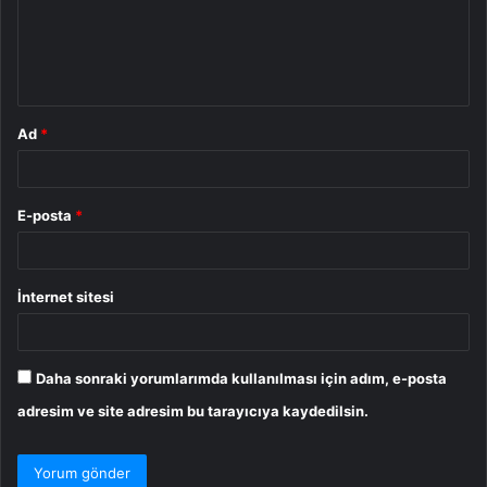
u
m
*
Ad
*
E-posta
*
İnternet sitesi
Daha sonraki yorumlarımda kullanılması için adım, e-posta
adresim ve site adresim bu tarayıcıya kaydedilsin.