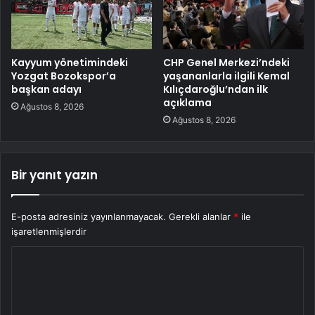
Kayyum yönetimindeki
CHP Genel Merkezi’ndeki
Yozgat Bozokspor’a
yaşananlarla ilgili Kemal
başkan adayı
Kılıçdaroğlu’ndan ilk
açıklama
Ağustos 8, 2026
Ağustos 8, 2026
Bir yanıt yazın
E-posta adresiniz yayınlanmayacak.
Gerekli alanlar
*
ile
işaretlenmişlerdir
Y
o
r