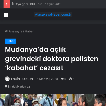
İTO’ya göre 199 ürünün fiyatı arttı
Menü
Anasayfa
/
Haber
Haber
Mudanya’da açlık
grevindeki doktora polisten
‘kabahat’ cezası!
ENGİN DURSUN
Mart 29, 2023
0
6
Bir dakikadan az