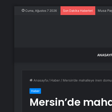
Musa Paş
Cuma, Ağustos 7 2026
Son Dakika Haberleri
ANASAY
Anasayfa
/
Haber
/
Mersin’de mahalleye inen domuz
Haber
Mersin’de maha