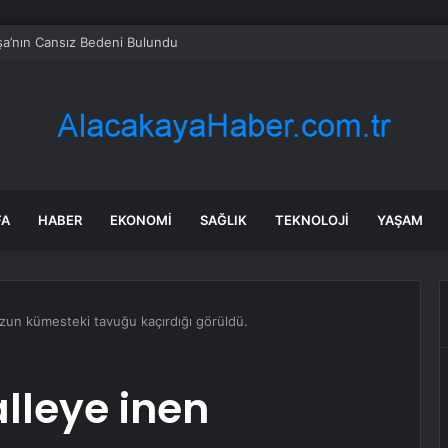
a’nın Cansız Bedeni Bulundu
FA
HABER
EKONOMI
SAĞLIK
TEKNOLOJI
YAŞAM
un kümesteki tavuğu kaçırdığı görüldü.
lleye inen