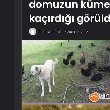
domuzun kümes
kaçırdığı görül
İBRAHİM ERSOY
Aralık 13, 2022