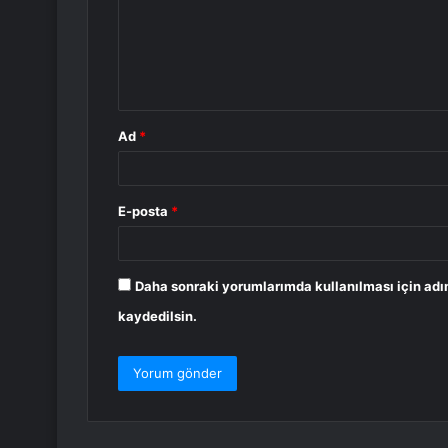
u
m
*
Ad
*
E-posta
*
Daha sonraki yorumlarımda kullanılması için adı
kaydedilsin.