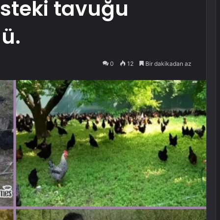
teki tavuğu
dü.
0
12
Bir dakikadan az