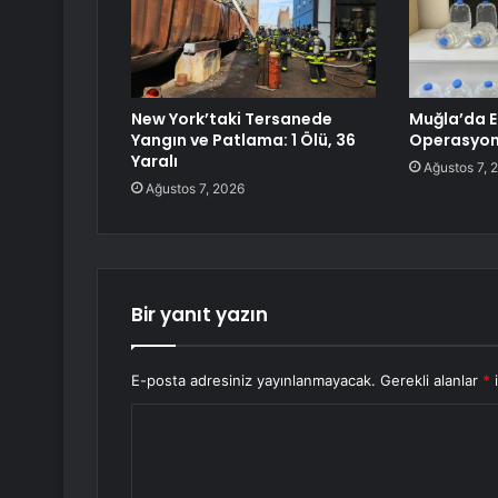
New York’taki Tersanede
Muğla’da Et
Yangın ve Patlama: 1 Ölü, 36
Operasyo
Yaralı
Ağustos 7, 
Ağustos 7, 2026
Bir yanıt yazın
E-posta adresiniz yayınlanmayacak.
Gerekli alanlar
*
i
Y
o
r