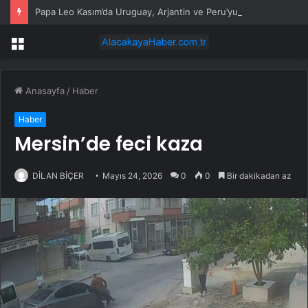
Papa Leo Kasım’da Uruguay, Arjantin ve Peru’yu ziyaret edecek
Menü
Anasayfa
/
Haber
Haber
Mersin’de feci kaza
DİLAN BİÇER
Mayıs 24, 2026
0
0
Bir dakikadan az