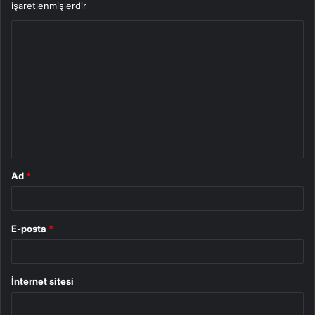
işaretlenmişlerdir
Y
o
r
u
m
*
Ad
*
E-posta
*
İnternet sitesi