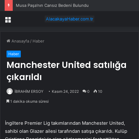
Musa Paşa’nın Cansız Bedeni Bulundu
Menü
Anasayfa
/
Haber
Haber
Manchester United satılığa
çıkarıldı
İBRAHİM ERSOY
Kasım 24, 2022
0
10
1 dakika okuma süresi
İngiltere Premier Lig takımlarından Manchester United,
sahibi olan Glazer ailesi tarafından satışa çıkarıldı. Kulüp