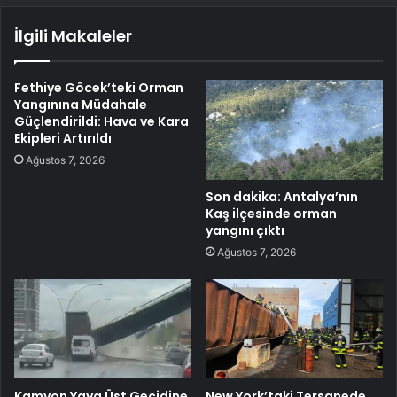
İlgili Makaleler
Fethiye Göcek’teki Orman
Yangınına Müdahale
Güçlendirildi: Hava ve Kara
Ekipleri Artırıldı
Ağustos 7, 2026
Son dakika: Antalya’nın
Kaş ilçesinde orman
yangını çıktı
Ağustos 7, 2026
Kamyon Yaya Üst Geçidine
New York’taki Tersanede