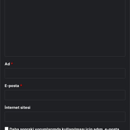
Y
o
r
u
m
*
Ad
*
E-posta
*
İnternet sitesi
Daha sonraki yorumlarımda kullanılması için adım, e-posta