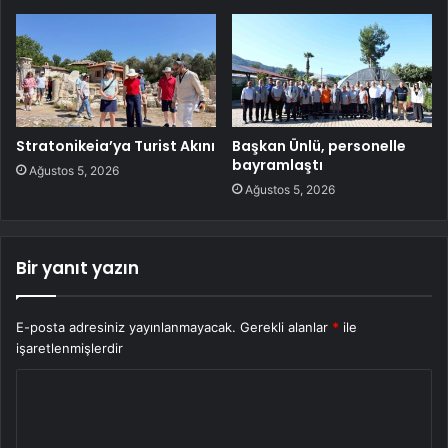
Stratonikeia’ya Turist Akını
Başkan Ünlü, personelle
bayramlaştı
Ağustos 5, 2026
Ağustos 5, 2026
Bir yanıt yazın
E-posta adresiniz yayınlanmayacak.
Gerekli alanlar
*
ile
işaretlenmişlerdir
Y
o
r