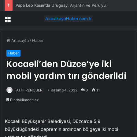
Papa Leo Kasım’da Uruguay, Arjantin ve Peru’yu ziyaret edecek
Menü
Anasayfa
/
Haber
Haber
Kocaeli’den Düzce’ye iki
mobil yardım tırı gönderildi
FATİH RENÇBER
Kasım 24, 2022
0
11
Bir dakikadan az
Kocaeli Büyükşehir Belediyesi, Düzce’de 5,9
büyüklüğündeki depremin ardından bölgeye iki mobil