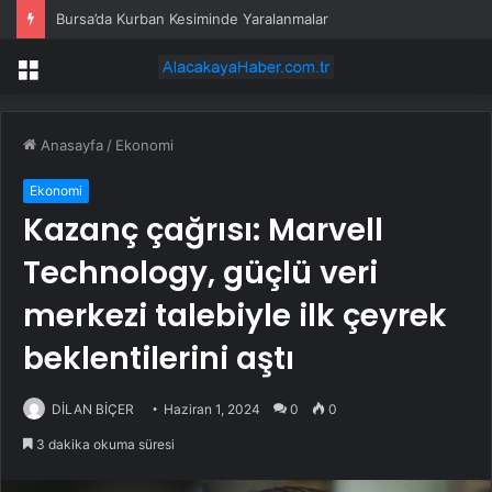
Bursa’da Kurban Kesiminde Yaralanmalar
Menü
Anasayfa
/
Ekonomi
Ekonomi
Kazanç çağrısı: Marvell
Technology, güçlü veri
merkezi talebiyle ilk çeyrek
beklentilerini aştı
DİLAN BİÇER
Haziran 1, 2024
0
0
3 dakika okuma süresi