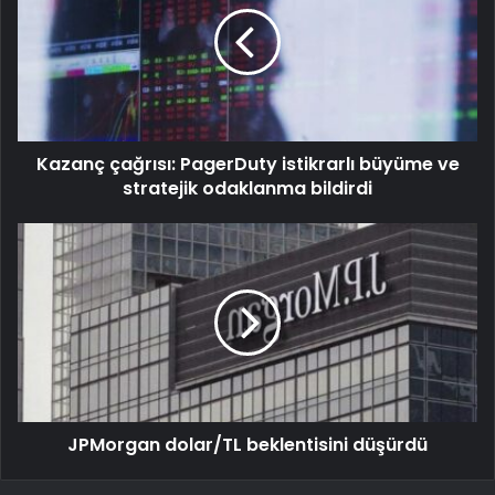
Kazanç çağrısı: PagerDuty istikrarlı büyüme ve
stratejik odaklanma bildirdi
JPMorgan dolar/TL beklentisini düşürdü