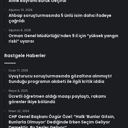
Anne Bayramı Buruk Geçirdi
Ağustos 10, 2026
Ahbap soruşturmasında 5 ünlü isim daha ifadeye
çağrıldı
Ağustos 9, 2026
Orman Genel Müdürlüğü’nden 9 il için “yüksek yangın
riski” uyarısı
Rastgele Haberler
Ocak 17, 2026
Uyuşturucu soruşturmasında gözaltına alınmıştı!
Sunduğu programın akıbeti ile ilgili kritik iddia
Mayıs 9, 2025
Ücretli öğretmen aldığı maaşı paylaştı, rakamı
görenler ikiye bölündü
Nisan 22, 2024
CHP Genel Başkanı Özgür Özel: “Halk ‘Bunlar Gitsin,
Bunlarla Olmuyor’ Dediğinde Erken Seçim Geliyor
Demektir, Bu Sesler Geliyor”