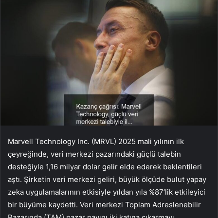
Marvell Technology Inc. (MRVL) 2025 mali yılının ilk
çeyreğinde, veri merkezi pazarındaki güçlü talebin
desteğiyle 1,16 milyar dolar gelir elde ederek beklentileri
aştı. Şirketin veri merkezi geliri, büyük ölçüde bulut yapay
zeka uygulamalarının etkisiyle yıldan yıla %87’lik etkileyici
bir büyüme kaydetti. Veri merkezi Toplam Adreslenebilir
Pazarında (TAM) pazar payını iki katına çıkarmayı