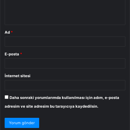
m
*
Ad
*
E-posta
*
İnternet sitesi
Daha sonraki yorumlarımda kullanılması için adım, e-posta
adresim ve site adresim bu tarayıcıya kaydedilsin.