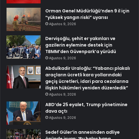
Orman Genel Müdürlüğü’nden 9 il için
“yüksek yangın riski” uyarısı
Ağustos 9, 2026
Dervişoğlu, şehit er yakınları ve
gazilerin eylemine destek için
TBMM’den Güvenpark’a yürüdü
Ağustos 9, 2026
Abdulkadir Uraloğlu: “Yabancı plakalı
araçların ücretli kara yollarındaki
geçiş ücretleri, idari para cezalarına
ilişkin hükümleri yeniden düzenledik”
Ağustos 9, 2026
ABD’de 25 eyalet, Trump yönetimine
dava açtı
Ağustos 9, 2026
Sedef Güler’in annesinden adliye
önünde isyan: ‘Bu halıyı bana