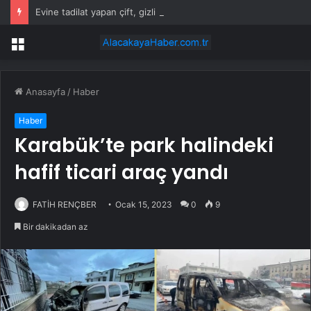
Evine tadilat yapan çift, gizli bölmede deste deste para buldu
Menü
Anasayfa
/
Haber
Haber
Karabük’te park halindeki
hafif ticari araç yandı
FATİH RENÇBER
Ocak 15, 2023
0
9
Bir dakikadan az