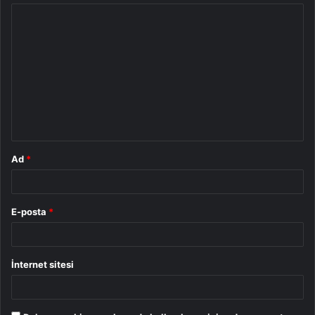
Y
o
r
u
m
*
Ad
*
E-posta
*
İnternet sitesi