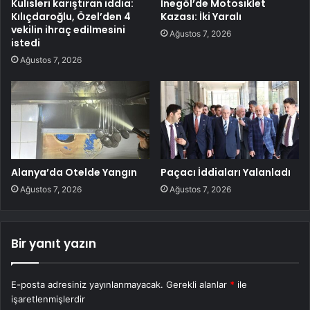
Kulisleri karıştıran iddia:
İnegöl’de Motosiklet
Kılıçdaroğlu, Özel’den 4
Kazası: İki Yaralı
vekilin ihraç edilmesini
Ağustos 7, 2026
istedi
Ağustos 7, 2026
Alanya’da Otelde Yangın
Paçacı İddiaları Yalanladı
Ağustos 7, 2026
Ağustos 7, 2026
Bir yanıt yazın
E-posta adresiniz yayınlanmayacak.
Gerekli alanlar
*
ile
işaretlenmişlerdir