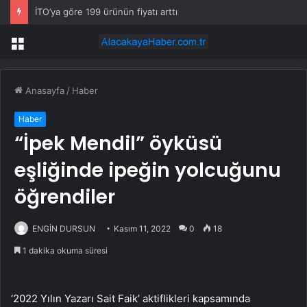
İTO’ya göre 199 ürünün fiyatı arttı
Menü
Anasayfa
/
Haber
Haber
“İpek Mendil” öyküsü
eşliğinde ipeğin yolcuğunu
öğrendiler
ENGİN DURSUN
Kasım 11, 2022
0
18
1 dakika okuma süresi
‘2022 Yılın Yazarı Sait Faik’ aktiflikleri kapsamında