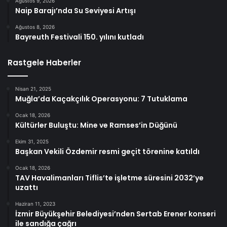
Ağustos 9, 2026
Naip Barajı’nda Su Seviyesi Artışı
Ağustos 8, 2026
Bayreuth Festivali 150. yılını kutladı
Rastgele Haberler
Nisan 21, 2025
Muğla’da Kaçakçılık Operasyonu: 7 Tutuklama
Ocak 18, 2026
Kültürler Buluştu: Mine ve Ramses’in Düğünü
Ekim 31, 2025
Başkan Vekili Özdemir resmi geçit törenine katıldı
Ocak 18, 2026
TAV Havalimanları Tiflis’te işletme süresini 2032’ye
uzattı
Haziran 11, 2023
İzmir Büyükşehir Belediyesi’nden Sertab Erener konseri
ile sandığa çağrı