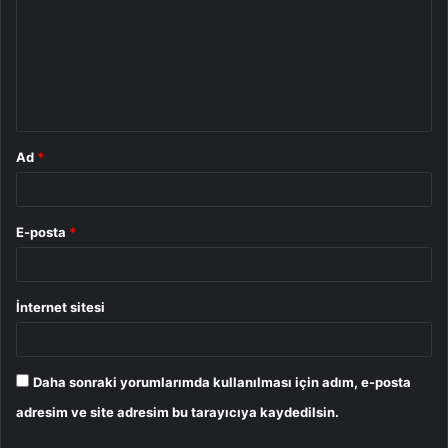
r
u
m
*
Ad
*
E-posta
*
İnternet sitesi
Daha sonraki yorumlarımda kullanılması için adım, e-posta
adresim ve site adresim bu tarayıcıya kaydedilsin.