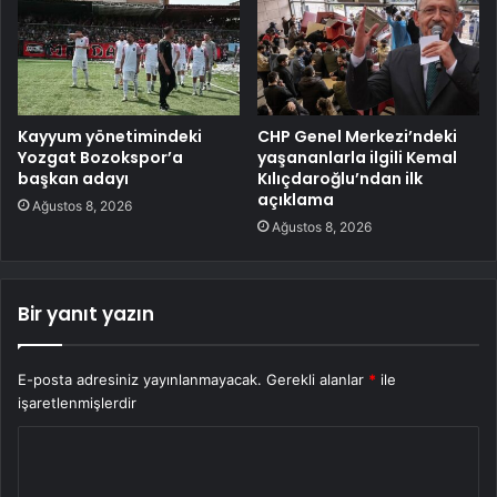
Kayyum yönetimindeki
CHP Genel Merkezi’ndeki
Yozgat Bozokspor’a
yaşananlarla ilgili Kemal
başkan adayı
Kılıçdaroğlu’ndan ilk
açıklama
Ağustos 8, 2026
Ağustos 8, 2026
Bir yanıt yazın
E-posta adresiniz yayınlanmayacak.
Gerekli alanlar
*
ile
işaretlenmişlerdir
Y
o