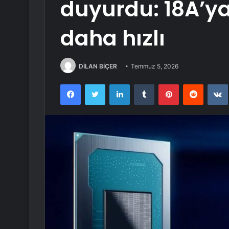
duyurdu: 18A’ya
daha hızlı
DİLAN BİÇER
Temmuz 5, 2026
Facebook
Twitter
LinkedIn
Tumblr
Pinterest
Reddit