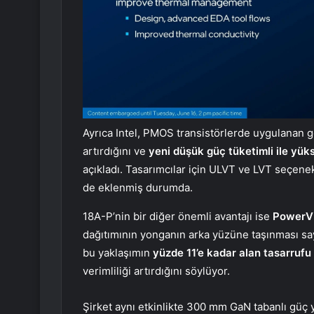
Ayrıca Intel, PMOS transistörlerde uygulanan ge
artırdığını ve
yeni düşük güç tüketimli ile yü
açıkladı. Tasarımcılar için ULVT ve LVT seçenekl
de eklenmiş durumda.
18A-P’nin bir diğer önemli avantajı ise
PowerVia
dağıtımının yonganın arka yüzüne taşınması saye
bu yaklaşımın
yüzde 11’e kadar alan tasarrufu 
verimliliği artırdığını söylüyor.
Şirket aynı etkinlikte 300 mm GaN tabanlı güç 