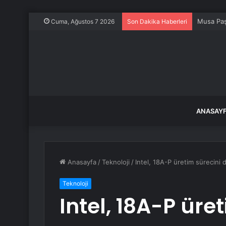
Musa Paş
Cuma, Ağustos 7 2026
Son Dakika Haberleri
ANASAY
Anasayfa
/
Teknoloji
/
Intel, 18A-P üretim sürecini 
Teknoloji
Intel, 18A-P üre