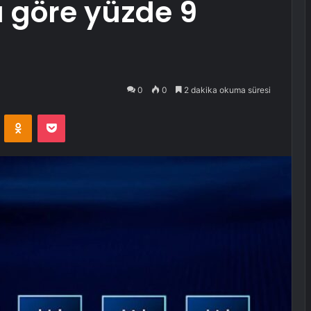
 göre yüzde 9
0
0
2 dakika okuma süresi
VKontakte
Odnoklassniki
Pocket