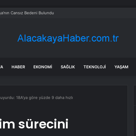
a’nın Cansız Bedeni Bulundu
FA
HABER
EKONOMI
SAĞLIK
TEKNOLOJI
YAŞAM
duyurdu: 18A’ya göre yüzde 9 daha hızlı
tim sürecini