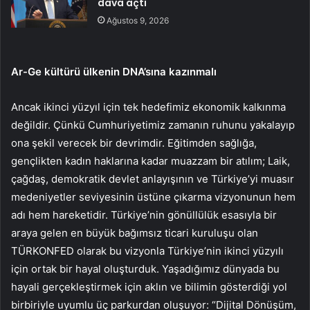
dava açtı
Ağustos 9, 2026
Ar-Ge kültürü ülkenin DNA’sına kazınmalı
Ancak ikinci yüzyıl için tek hedefimiz ekonomik kalkınma
değildir. Çünkü Cumhuriyetimiz zamanın ruhunu yakalayıp
ona şekil verecek bir devrimdir. Eğitimden sağlığa,
gençlikten kadın haklarına kadar muazzam bir atılım; Laik,
çağdaş, demokratik devlet anlayışının ve Türkiye’yi muasır
medeniyetler seviyesinin üstüne çıkarma vizyonunun hem
adı hem hareketidir. Türkiye’nin gönüllülük esasıyla bir
araya gelen en büyük bağımsız ticari kuruluşu olan
TÜRKONFED olarak bu vizyonla Türkiye’nin ikinci yüzyılı
için ortak bir hayal oluşturduk. Yaşadığımız dünyada bu
hayali gerçekleştirmek için aklın ve bilimin gösterdiği yol
birbiriyle uyumlu üç parkurdan oluşuyor: “Dijital Dönüşüm,