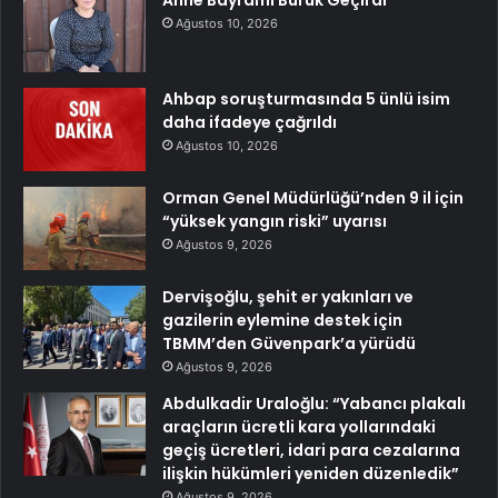
Anne Bayramı Buruk Geçirdi
Ağustos 10, 2026
Ahbap soruşturmasında 5 ünlü isim
daha ifadeye çağrıldı
Ağustos 10, 2026
Orman Genel Müdürlüğü’nden 9 il için
“yüksek yangın riski” uyarısı
Ağustos 9, 2026
Dervişoğlu, şehit er yakınları ve
gazilerin eylemine destek için
TBMM’den Güvenpark’a yürüdü
Ağustos 9, 2026
Abdulkadir Uraloğlu: “Yabancı plakalı
araçların ücretli kara yollarındaki
geçiş ücretleri, idari para cezalarına
ilişkin hükümleri yeniden düzenledik”
Ağustos 9, 2026