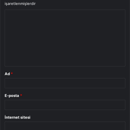
işaretlenmişlerdir
Y
o
r
u
m
*
Ad
*
E-posta
*
İnternet sitesi