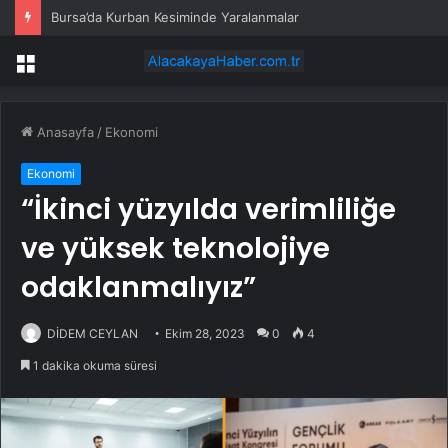
Bursa’da Kurban Kesiminde Yaralanmalar
Menü
Anasayfa
/
Ekonomi
Ekonomi
“İkinci yüzyılda verimliliğe
ve yüksek teknolojiye
odaklanmalıyız”
DİDEM CEYLAN
Ekim 28, 2023
0
4
1 dakika okuma süresi